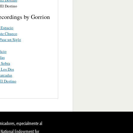
El Destino
ecordings by Gorrion
 Espacio
ste Chueco
ase un Siglo
ficio
das
 Sobra
 Los Dos
arcadas
El Destino
nicadores, especialmente al
, National Endowment for