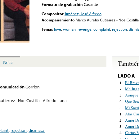
Formato de grabación
Cassette
Compositor
Jiménez, José Alfredo
Acompañamiento
Marco Aurelio Gutierrez - Noe Costilla
Temas
love
,
woman
,
revenge
,
complaint
,
rejection
,
dismis
También
Notas
LADO A
El Brev
1.
 comunicación
Gorrion
Me Juga
2.
Aunque 
3.
tierrez - Noe Costilla - Alfredo Luna
Que Ser
4.
Mi Sacri
5.
Alas Ca
1.
Amor De
2.
Amor De
3.
laint
,
rejection
,
dismissal
Cartas 
4.
Cuando 
5.