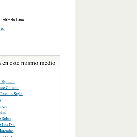
 - Alfredo Luna
sal
 en este mismo medio
e Espacio
ste Chueco
Pase un Siglo
a
ficio
idas
 Sobra
 Los Dos
Marcadas
El Destino