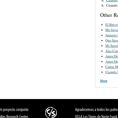
Cuando 
5.
Other R
El Breve
Me Juga
Aunque P
Que Sera
Mi Sacri
Alas Cai
Amor De
Amor De
Cartas M
Cuando 
More
Un proyecto conjunto
Agradecemos a todos los patro
dies Research Center,
UCLA Los Tigres de Norte Fund