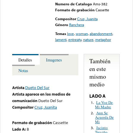
Numero de Catalogo
Ams-382
Formato de grabación
Cassette
Compositor
Cruz, Juanita
Género
Ranchera
Temas
love
,
woman
,
abandonment
,
lament
,
entreaty
,
nature
,
metaphor
También
Detalles
Imagenes
en este
Notas
mismo
medio
Artista
Dueto Del Sur
Artista aparece en los medios de
LADO A
comunicación
Dueto Del Sur
La Voz De
1.
Mi Madre
Compositor
Cruz, Juanita
Aun Se
2.
Acuerda De
Mi
Formato de grabación
Cassette
Jacinto
3.
Lado A:
B
Treviño