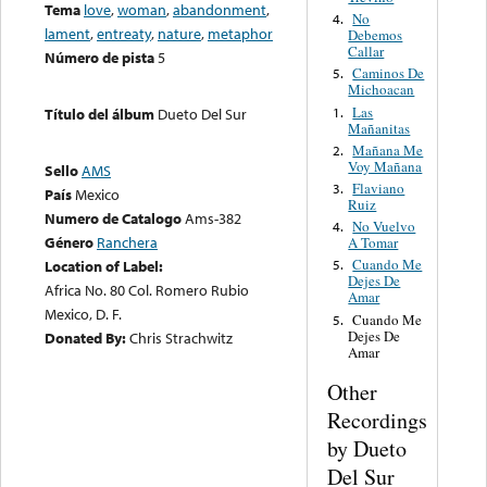
Tema
love
,
woman
,
abandonment
,
No
4.
lament
,
entreaty
,
nature
,
metaphor
Debemos
Callar
Número de pista
5
Caminos De
5.
Michoacan
Las
1.
Título del álbum
Dueto Del Sur
Mañanitas
Mañana Me
2.
Voy Mañana
Sello
AMS
Flaviano
3.
País
Mexico
Ruiz
Numero de Catalogo
Ams-382
No Vuelvo
4.
Género
Ranchera
A Tomar
Cuando Me
Location of Label:
5.
Dejes De
Africa No. 80 Col. Romero Rubio
Amar
Mexico, D. F.
Cuando Me
5.
Dejes De
Donated By:
Chris Strachwitz
Amar
Other
Recordings
by Dueto
Del Sur