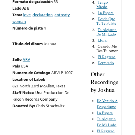
Formato de grabación
33
Tengo
4.
Miedo
Lado A:
B
La Espera
5.
Tema
love
,
declaration
,
entreaty
,
Desde Que
6.
woman
Tu Te Fuiste
Número de pista
4
Te Alejaron
2.
De Mi Lado
Llorar
3.
Título del álbum
Joshua
Cuando Me
4.
Des Tu Amor
El Regreso
5.
Sello
ARV
Derrotado
6.
País
USA
Numero de Catalogo
ARVLP-1007
Other
Location of Label:
Recordings
821 North 23rd McAllen, Texas
by Joshua
Staff Notes:
Una Produccion De
Falcon Records Company
He Venido A
Donated By:
Chris Strachwitz
Despedirme
La Espera
Te Alejaron
De Mi Lado
El Regreso