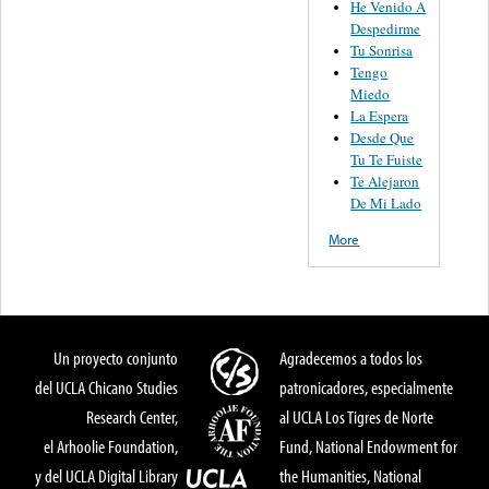
He Venido A
Despedirme
Tu Sonrisa
Tengo
Miedo
La Espera
Desde Que
Tu Te Fuiste
Te Alejaron
De Mi Lado
More
Un proyecto conjunto
Agradecemos a todos los
del UCLA Chicano Studies
patronicadores, especialmente
Research Center,
al UCLA Los Tigres de Norte
el Arhoolie Foundation,
Fund, National Endowment for
y del UCLA Digital Library
the Humanities, National