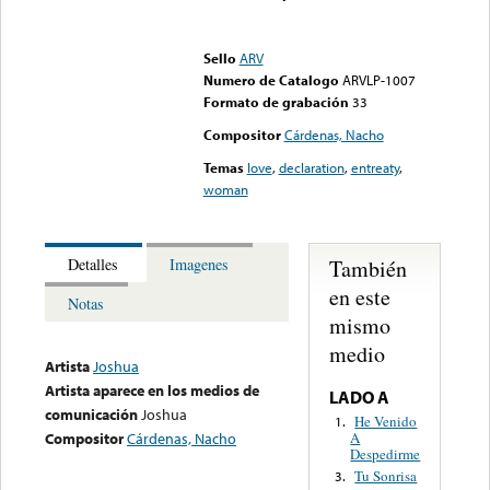
Error loading media: File
could not be played
Sello
ARV
Numero de Catalogo
ARVLP-1007
Formato de grabación
33
Compositor
Cárdenas, Nacho
Temas
love
,
declaration
,
entreaty
,
woman
También
Detalles
Imagenes
en este
Notas
mismo
medio
Artista
Joshua
Artista aparece en los medios de
LADO A
comunicación
Joshua
He Venido
1.
A
Compositor
Cárdenas, Nacho
Despedirme
Tu Sonrisa
3.