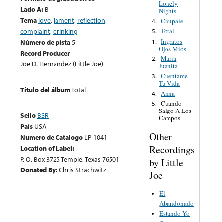
Lonely
Lado A:
B
Nights
Tema
love
,
lament
,
reflection
,
Chupale
4.
complaint
,
drinking
Total
5.
Ingratos
1.
Número de pista
5
Ojos Mios
Record Producer
Maria
2.
Joe D. Hernandez (Little Joe)
Juanita
Cuentame
3.
Tu Vida
Título del álbum
Total
Anna
4.
Cuando
5.
Salgo A Los
Sello
BSR
Campos
País
USA
Other
Numero de Catalogo
LP-1041
Recordings
Location of Label:
P. O. Box 3725 Temple, Texas 76501
by Little
Donated By:
Chris Strachwitz
Joe
El
Abandonado
Estando Yo