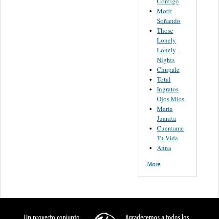
Contigo
Morir
Soñando
Those
Lonely
Lonely
Nights
Chupale
Total
Ingratos
Ojos Mios
Maria
Juanita
Cuentame
Tu Vida
Anna
More
Un proyecto conjunto
Agradecemos a todos los