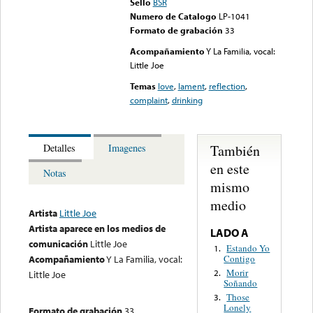
Sello
BSR
Numero de Catalogo
LP-1041
Formato de grabación
33
Acompañamiento
Y La Familia, vocal:
Little Joe
Temas
love
,
lament
,
reflection
,
complaint
,
drinking
También
Detalles
Imagenes
en este
Notas
mismo
medio
Artista
Little Joe
Artista aparece en los medios de
LADO A
comunicación
Little Joe
Estando Yo
1.
Contigo
Acompañamiento
Y La Familia, vocal:
Morir
2.
Little Joe
Soñando
Those
3.
Lonely
Formato de grabación
33