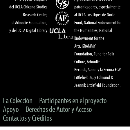
del UCLA Chicano Studies
patronicadores, especialmente
Research Center,
al UCLA Los Tigres de Norte
el Arhoolie Foundation,
Fund, National Endowment for
y del UCLA Digital Library
the Humanities, National
Endowment for the
Arts, GRAMMY
Foundation, Fund for Folk
Culture, Arhoolie
Records, Señor y la Señora E.W.
Littlefield Jr., y Edmund &
Jeannik Littlefield Foundation.
La Colección
Participantes en el proyecto
Apoyo
Derechos de Autor y Acceso
Contactos y Créditos