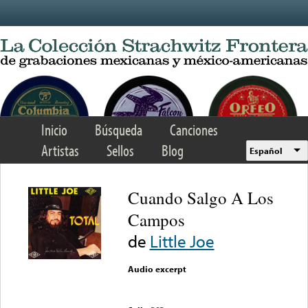
Skip to main content
Inicio
Búsqueda
Canciones
Artistas
Sellos
Blog
Español
Cuando Salgo A Los
Campos
de
Little Joe
Audio excerpt
Error loading media: File
could not be played