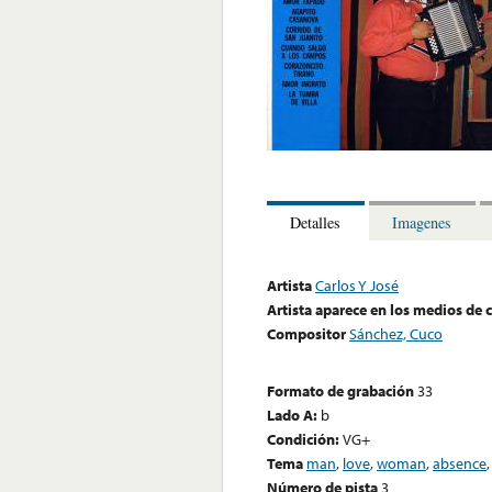
Detalles
Imagenes
Artista
Carlos Y José
Artista aparece en los medios de
Compositor
Sánchez, Cuco
Formato de grabación
33
Lado A:
b
Condición:
VG+
Tema
man
,
love
,
woman
,
absence
Número de pista
3