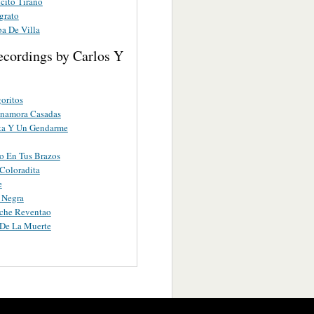
cito Tirano
grato
a De Villa
ecordings by Carlos Y
oritos
Enamora Casadas
ta Y Un Gendarme
o En Tus Brazos
Coloradita
e
 Negra
ache Reventao
 De La Muerte