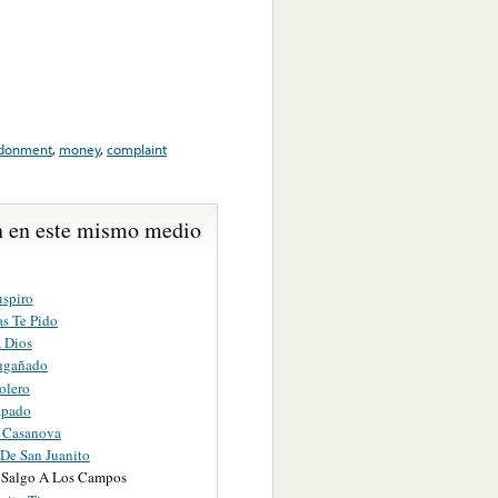
donment
,
money
,
complaint
 en este mismo medio
uspiro
as Te Pido
A Dios
ngañado
olero
apado
 Casanova
 De San Juanito
Salgo A Los Campos