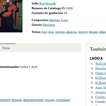
Sello
Rovi Records
Numero de Catalogo
RV-1020
Formato de grabación
33
Compositor
Sánchez, Cuco
Género
Ranchera
Temas
man
,
love
,
woman
,
absence
,
lament
,
despair
,
aban
También
Notas
LADO A
Vuela S
1.
 comunicación
Carlos Y José
Disculp
2.
Pidele 
3.
El Dese
4.
El Band
5.
Amor T
6.
Agapito
1.
Corrido
2.
,
lament
,
despair
,
abandonment
,
money
,
complaint
Cuando 
3.