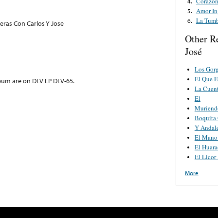
Corazon
4.
Amor In
5.
La Tumb
6.
eras Con Carlos Y Jose
Other R
José
Los Gorg
El Que 
lbum are on DLV LP DLV-65.
La Cuen
El
Muriend
Boquita 
Y Andal
El Mano
El Huar
El Licor
More