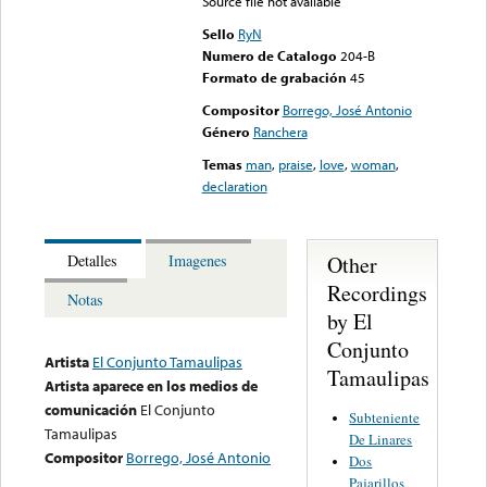
Source file not available
Sello
RyN
Numero de Catalogo
204-B
Formato de grabación
45
Compositor
Borrego, José Antonio
Género
Ranchera
Temas
man
,
praise
,
love
,
woman
,
declaration
Other
Detalles
Imagenes
Recordings
Notas
by El
Conjunto
Artista
El Conjunto Tamaulipas
Tamaulipas
Artista aparece en los medios de
comunicación
El Conjunto
Subteniente
Tamaulipas
De Linares
Compositor
Borrego, José Antonio
Dos
Pajarillos