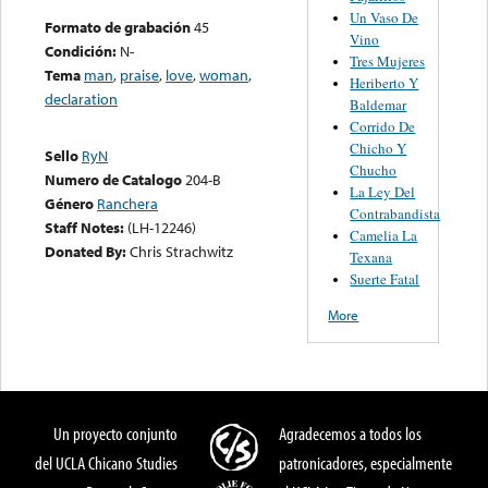
Un Vaso De
Formato de grabación
45
Vino
Condición:
N-
Tres Mujeres
Tema
man
,
praise
,
love
,
woman
,
Heriberto Y
declaration
Baldemar
Corrido De
Chicho Y
Sello
RyN
Chucho
Numero de Catalogo
204-B
La Ley Del
Género
Ranchera
Contrabandista
Staff Notes:
(LH-12246)
Camelia La
Donated By:
Chris Strachwitz
Texana
Suerte Fatal
More
Un proyecto conjunto
Agradecemos a todos los
del UCLA Chicano Studies
patronicadores, especialmente