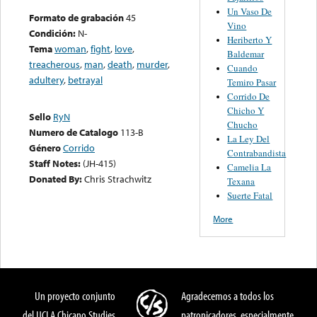
Un Vaso De
Formato de grabación
45
Vino
Condición:
N-
Heriberto Y
Tema
woman
,
fight
,
love
,
Baldemar
treacherous
,
man
,
death
,
murder
,
Cuando
adultery
,
betrayal
Temiro Pasar
Corrido De
Chicho Y
Sello
RyN
Chucho
Numero de Catalogo
113-B
La Ley Del
Género
Corrido
Contrabandista
Staff Notes:
(JH-415)
Camelia La
Donated By:
Chris Strachwitz
Texana
Suerte Fatal
More
Un proyecto conjunto
Agradecemos a todos los
del UCLA Chicano Studies
patronicadores, especialmente