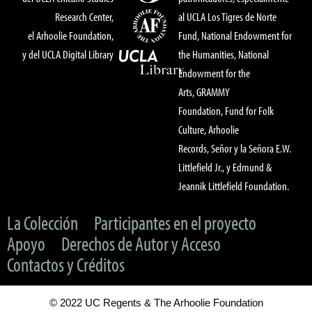
Research Center,
al UCLA Los Tigres de Norte
el Arhoolie Foundation,
Fund, National Endowment for
y del UCLA Digital Library
the Humanities, National
Endowment for the
Arts, GRAMMY
Foundation, Fund for Folk
Culture, Arhoolie
Records, Señor y la Señora E.W.
Littlefield Jr., y Edmund &
Jeannik Littlefield Foundation.
La Colección
Participantes en el proyecto
Apoyo
Derechos de Autor y Acceso
Contactos y Créditos
© 2022 UC Regents & The Arhoolie Foundation