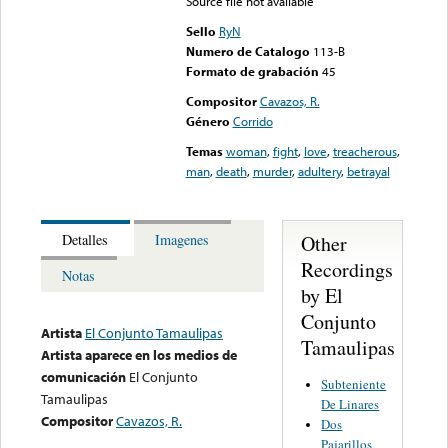
Source file not available
Sello
RyN
Numero de Catalogo
113-B
Formato de grabación
45
Compositor
Cavazos, R.
Género
Corrido
Temas
woman
,
fight
,
love
,
treacherous
,
man
,
death
,
murder
,
adultery
,
betrayal
Other
Detalles
Imagenes
Recordings
Notas
by El
Conjunto
Artista
El Conjunto Tamaulipas
Tamaulipas
Artista aparece en los medios de
comunicación
El Conjunto
Subteniente
Tamaulipas
De Linares
Compositor
Cavazos, R.
Dos
Pajarillos