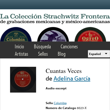
Skip to main content
Inicio
Búsqueda
Canciones
Artistas
Sellos
Blog
Español
Cuantas Veces
de
Adelina García
Audio excerpt
Error loading media: File
could not be played
Sello
Columbia
Numero de Catalogo
6023-X