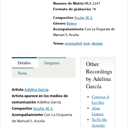
Numero de Matriz
MLA 2247
Formato de grabación
78
Compositor
Acuña, M. S.
Género
Bolero
Acompañamiento
Con La Orquesta de
Manuel S. Acuña
Temas
unrequited
,
love
,
despair
Other
Detalles
Imagenes
Recordings
Notas
by Adelina
García
Artista
Adelina García
Artista aparece en los medios de
Conozco A
comunicación
Adelina García
Los Dos
Alma
Compositor
Acuña, M. S.
Llanera
Acompañamiento
Con La Orquesta
Ya No Me
de Manuel S. Acuña
Acuerdo