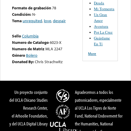
Deuda
Formato de grabación
78
Mi Tormenta
Condición:
N-
Un Gran
Amor
Tema
unrequited
,
love
,
despair
Aventura
Por La Cruz
Sello
Columbia
Guárdame
Numero de Catalogo
6023-X
En Tí
Numero de Matriz
MLA 2247
More
Género
Bolero
Donated By:
Chris Strachwitz
Un proyecto conjunto
Agradecemos a todos los
del UCLA Chicano Studies
patronicadores, especialmente
Research Center,
al UCLA Los Tigres de Norte
el Arhoolie Foundation,
Fund, National Endowment for
y del UCLA Digital Library
the Humanities, National