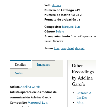
Sello
Azteca
Numero de Catalogo
249
Numero de Matriz
PM-98-2
Formato de grabación
78
Compositor
Marqueti, Luis
Género
Bolero
Acompañamiento
Con La Orquesta de
Rafael Mendez
Temas
love
,
complaint
,
despair
Other
Detalles
Imagenes
Recordings
Notas
by Adelina
García
Artista
Adelina García
Artista aparece en los medios de
Conozco A
comunicación
Adelina García
Los Dos
Alma
Compositor
Marqueti, Luis
Llanera