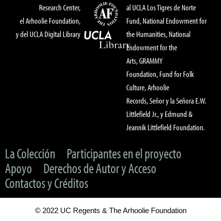
Research Center,
al UCLA Los Tigres de Norte
el Arhoolie Foundation,
Fund, National Endowment for
y del UCLA Digital Library
the Humanities, National
Endowment for the
Arts, GRAMMY
Foundation, Fund for Folk
Culture, Arhoolie
Records, Señor y la Señora E.W.
Littlefield Jr., y Edmund &
Jeannik Littlefield Foundation.
La Colección
Participantes en el proyecto
Apoyo
Derechos de Autor y Acceso
Contactos y Créditos
© 2022 UC Regents & The Arhoolie Foundation