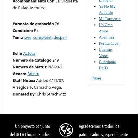
Acompañamiento
Con La Orquesta
Ya No Me
de Rafael Mendez
Acuerdo
Mi Tormenta
Formato de grabación
78
Un Gran
Condición:
E+
Amor
Aventura
Tema
love
,
complaint
,
despair
Por La Cruz
Cuantas
Sello
Azteca
Veces
Numero de Catalogo
249
Guárdame
Numero de Matriz
PM-98-2
En Tí
Género
Bolero
More
Staff Notes:
Added 6/11/07.
Arreglos: F. Camacho Vega.
Donated By:
Chris Strachwitz
Un proyecto conjunto
Agradecemos a todos los
del UCLA Chicano Studies
patronicadores, especialmente