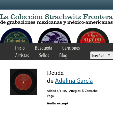
Skip to main content
Inicio
Búsqueda
Canciones
Artistas
Sellos
Blog
Español
Deuda
de
Adelina García
Added 6/11/07. Arreglos: F. Camacho
Vega.
Audio excerpt
Error loading media: File
could not be played