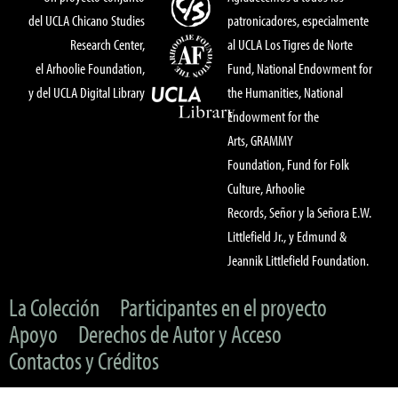
del UCLA Chicano Studies
patronicadores, especialmente
Research Center,
al UCLA Los Tigres de Norte
el Arhoolie Foundation,
Fund, National Endowment for
y del UCLA Digital Library
the Humanities, National
Endowment for the
Arts, GRAMMY
Foundation, Fund for Folk
Culture, Arhoolie
Records, Señor y la Señora E.W.
Littlefield Jr., y Edmund &
Jeannik Littlefield Foundation.
La Colección
Participantes en el proyecto
Apoyo
Derechos de Autor y Acceso
Contactos y Créditos