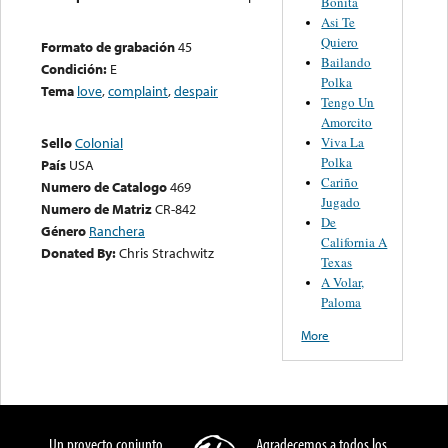
Bonita
Asi Te
Quiero
Formato de grabación
45
Bailando
Condición:
E
Polka
Tema
love
,
complaint
,
despair
Tengo Un
Amorcito
Viva La
Sello
Colonial
Polka
País
USA
Cariño
Numero de Catalogo
469
Jugado
Numero de Matriz
CR-842
De
Género
Ranchera
California A
Donated By:
Chris Strachwitz
Texas
A Volar,
Paloma
More
Un proyecto conjunto
Agradecemos a todos los