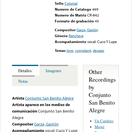
Sello
Colonial
Numero de Catalogo
469
Numero de Matriz
CR-842
Formato de grabación
45
Compositor
Garza, Gastón
Género
Ranchera
Acompañamiento
vocal: Cuco Y Lupe
Temas
love
,
complaint
,
despair
Other
Detalles
Imagenes
Recordings
Notas
by
Conjunto
Artista
Conjunto San Benito Alegre
San Benito
Artista aparece en los medios de
Alegre
comunicación
Conjunto San Benito
Alegre
Un Cariñito
Compositor
Garza, Gastón
Mujer
Acompañamiento
vocal: Cuco Y Lupe