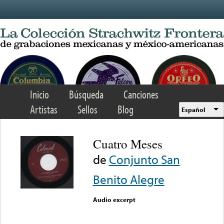
Skip to main content
Inicio
Búsqueda
Canciones
Artistas
Sellos
Blog
Español
Cuatro Meses
de
Conjunto San
Benito Alegre
Audio excerpt
Error loading media: File
could not be played