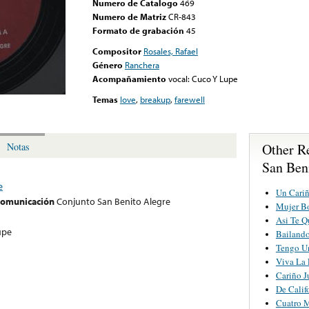
Numero de Catalogo
469
Numero de Matriz
CR-843
Formato de grabación
45
Compositor
Rosales, Rafael
Género
Ranchera
Acompañamiento
vocal: Cuco Y Lupe
Temas
love
,
breakup
,
farewell
Other R
Notas
San Ben
e
Un Cariñ
 comunicación
Conjunto San Benito Alegre
Mujer B
Asi Te Q
upe
Bailando
Tengo U
Viva La 
Cariño 
De Calif
Cuatro 