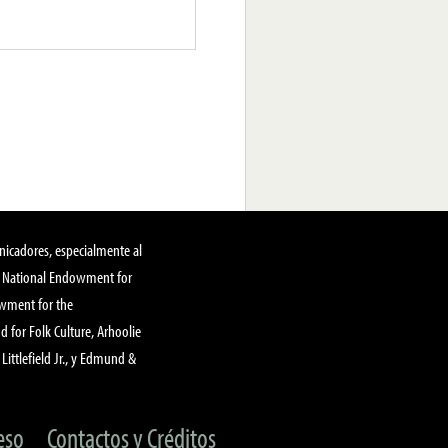
nicadores, especialmente al
, National Endowment for
owment for the
 for Folk Culture, Arhoolie
Littlefield Jr., y Edmund &
eso
Contactos y Créditos