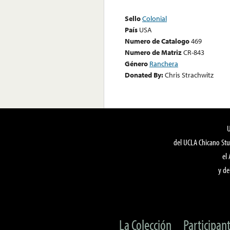
Sello
Colonial
País
USA
Numero de Catalogo
469
Numero de Matriz
CR-843
Género
Ranchera
Donated By:
Chris Strachwitz
del UCLA Chicano Stu
el
y de
La Colección
Participan