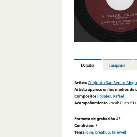
Detalles
Imagenes
Artista
Conjunto San Benito Alegr
Artista aparece en los medios de
Compositor
Rosales, Rafael
Acompañamiento
vocal: Cuco Y L
Formato de grabación
45
Condición:
E
Tema
love
,
breakup
,
farewell