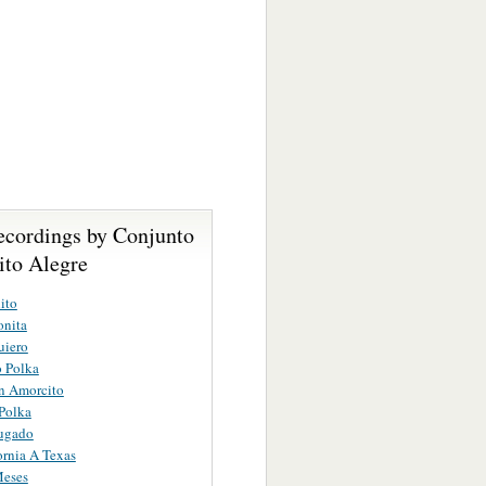
ecordings by Conjunto
ito Alegre
ito
onita
uiero
 Polka
n Amorcito
Polka
Jugado
ornia A Texas
Meses