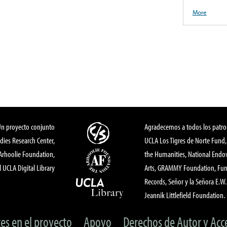
More
Un proyecto conjunto
Agradecemos a todos los patro
dies Research Center,
UCLA Los Tigres de Norte Fund
 Arhoolie Foundation,
the Humanities, National End
l UCLA Digital Library
Arts, GRAMMY Foundation, Fund
Records, Señor y la Señora E.W. 
Jeannik Littlefield Foundation.
tes en el proyecto
Apoyo
Derechos de Autor y Acc