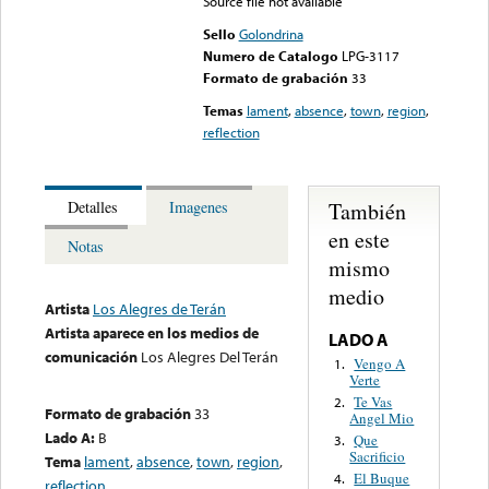
Source file not available
Sello
Golondrina
Numero de Catalogo
LPG-3117
Formato de grabación
33
Temas
lament
,
absence
,
town
,
region
,
reflection
También
Detalles
Imagenes
en este
Notas
mismo
medio
Artista
Los Alegres de Terán
Artista aparece en los medios de
LADO A
comunicación
Los Alegres Del Terán
Vengo A
1.
Verte
Te Vas
2.
Formato de grabación
33
Angel Mio
Lado A:
B
Que
3.
Sacrificio
Tema
lament
,
absence
,
town
,
region
,
El Buque
4.
reflection