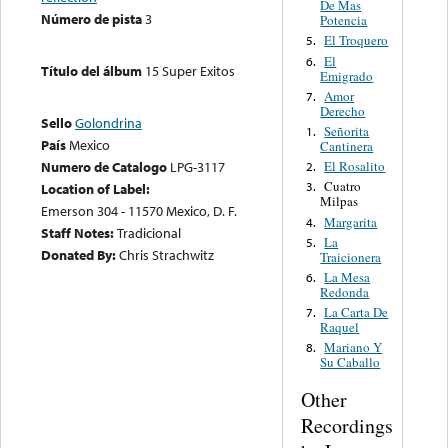
De Mas
Número de pista
3
Potencia
El Troquero
5.
El
6.
Título del álbum
15 Super Exitos
Emigrado
Amor
7.
Derecho
Sello
Golondrina
Señorita
1.
País
Mexico
Cantinera
El Rosalito
Numero de Catalogo
LPG-3117
2.
Cuatro
3.
Location of Label:
Milpas
Emerson 304 - 11570 Mexico, D. F.
Margarita
4.
Staff Notes:
Tradicional
La
5.
Donated By:
Chris Strachwitz
Traicionera
La Mesa
6.
Redonda
La Carta De
7.
Raquel
Mariano Y
8.
Su Caballo
Other
Recordings