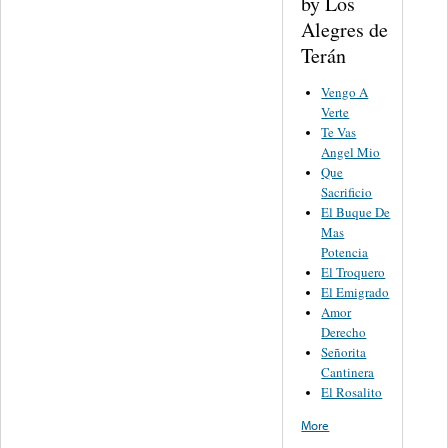
by Los
Alegres de
Terán
Vengo A
Verte
Te Vas
Angel Mio
Que
Sacrificio
El Buque De
Mas
Potencia
El Troquero
El Emigrado
Amor
Derecho
Señorita
Cantinera
El Rosalito
More