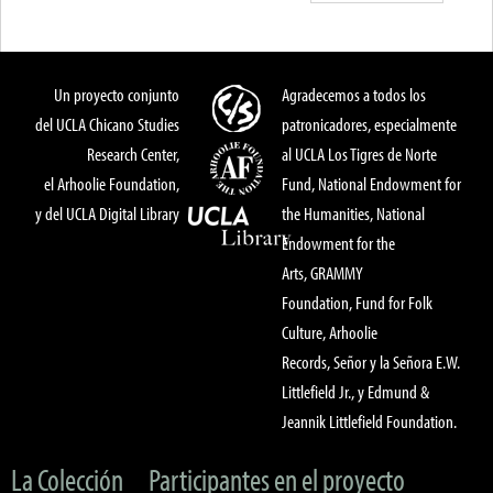
Un proyecto conjunto
Agradecemos a todos los
del UCLA Chicano Studies
patronicadores, especialmente
Research Center,
al UCLA Los Tigres de Norte
el Arhoolie Foundation,
Fund, National Endowment for
y del UCLA Digital Library
the Humanities, National
Endowment for the
Arts, GRAMMY
Foundation, Fund for Folk
Culture, Arhoolie
Records, Señor y la Señora E.W.
Littlefield Jr., y Edmund &
Jeannik Littlefield Foundation.
La Colección
Participantes en el proyecto