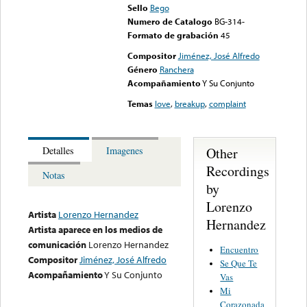
Sello
Bego
Numero de Catalogo
BG-314-
Formato de grabación
45
Compositor
Jiménez, José Alfredo
Género
Ranchera
Acompañamiento
Y Su Conjunto
Temas
love
,
breakup
,
complaint
Other
Detalles
Imagenes
Recordings
Notas
by
Lorenzo
Artista
Lorenzo Hernandez
Hernandez
Artista aparece en los medios de
comunicación
Lorenzo Hernandez
Encuentro
Compositor
Jiménez, José Alfredo
Se Que Te
Acompañamiento
Y Su Conjunto
Vas
Mi
Corazonada