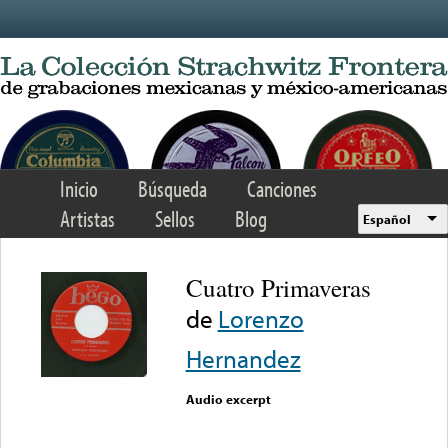
Skip to main content
Inicio
Búsqueda
Canciones
Artistas
Sellos
Blog
Español
Cuatro Primaveras
de
Lorenzo
Hernandez
Audio excerpt
Error loading media: File
could not be played