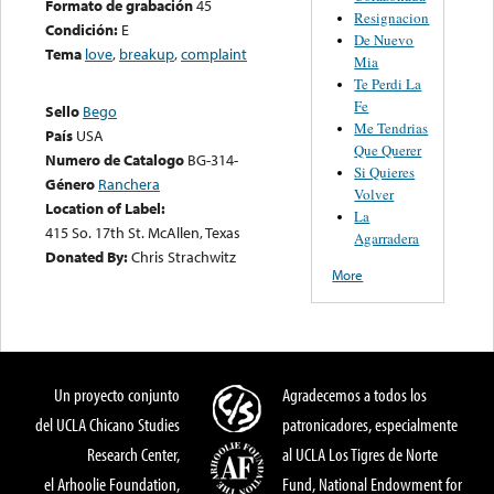
Formato de grabación
45
Resignacion
Condición:
E
De Nuevo
Tema
love
,
breakup
,
complaint
Mia
Te Perdi La
Fe
Sello
Bego
Me Tendrias
País
USA
Que Querer
Numero de Catalogo
BG-314-
Si Quieres
Género
Ranchera
Volver
Location of Label:
La
415 So. 17th St. McAllen, Texas
Agarradera
Donated By:
Chris Strachwitz
More
Un proyecto conjunto
Agradecemos a todos los
del UCLA Chicano Studies
patronicadores, especialmente
Research Center,
al UCLA Los Tigres de Norte
el Arhoolie Foundation,
Fund, National Endowment for