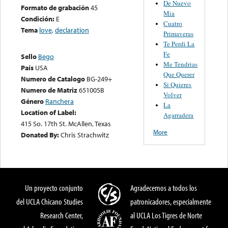
De Nuevo
Formato de grabación
45
Mia
Condición:
E
Cuatro
Tema
love
,
declaration
Primaveras
Te Perdi La
Fe
Sello
Bego
Me Tendrias
País
USA
Que Querer
Numero de Catalogo
BG-249+
Si Quieres
Numero de Matriz
651005B
Volver
Género
Ranchera
La
Location of Label:
Agarradera
415 So. 17th St. McAllen, Texas
More
Donated By:
Chris Strachwitz
Un proyecto conjunto
Agradecemos a todos los
del UCLA Chicano Studies
patronicadores, especialmente
Research Center,
al UCLA Los Tigres de Norte