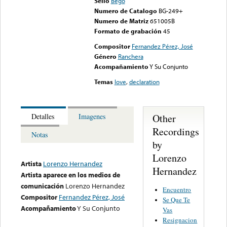
Sello
Bego
Numero de Catalogo
BG-249+
Numero de Matriz
651005B
Formato de grabación
45
Compositor
Fernandez Pérez, José
Género
Ranchera
Acompañamiento
Y Su Conjunto
Temas
love
,
declaration
Other
Detalles
Imagenes
Recordings
Notas
by
Lorenzo
Artista
Lorenzo Hernandez
Hernandez
Artista aparece en los medios de
comunicación
Lorenzo Hernandez
Encuentro
Compositor
Fernandez Pérez, José
Se Que Te
Acompañamiento
Y Su Conjunto
Vas
Resignacion