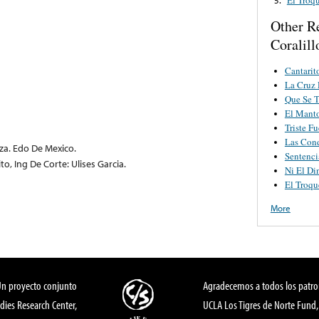
Other R
Coralil
Cantarit
La Cruz 
Que Se T
El Mant
Triste F
Las Con
eza. Edo De Mexico.
Sentenci
to, Ing De Corte: Ulises Garcia.
Ni El Di
El Troqu
More
Un proyecto conjunto
Agradecemos a todos los patro
dies Research Center,
UCLA Los Tigres de Norte Fund