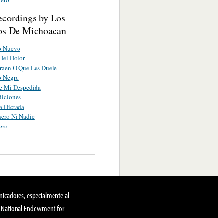
ecordings by Los
los De Michoacan
o Nuevo
Del Dolor
raen O Que Les Duele
o Negro
ue Mi Despedida
diciones
a Dictada
nero Ni Nadie
ero
nicadores, especialmente al
, National Endowment for