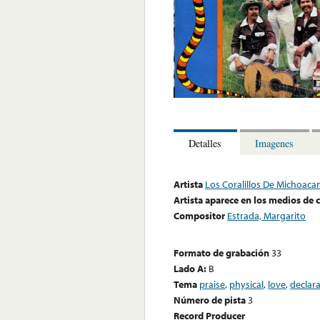
Detalles
Imagenes
Artista
Los Coralillos De Michoaca
Artista aparece en los medios de
Compositor
Estrada, Margarito
Formato de grabación
33
Lado A:
B
Tema
praise
,
physical
,
love
,
declar
Número de pista
3
Record Producer