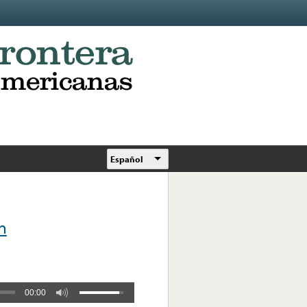
Español
n
00:00