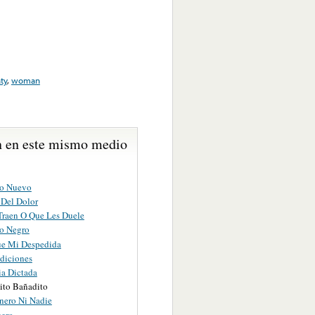
ty
,
woman
 en este mismo medio
to Nuevo
 Del Dolor
Traen O Que Les Duele
o Negro
Fue Mi Despedida
diciones
ia Dictada
ito Bañadito
inero Ni Nadie
uero