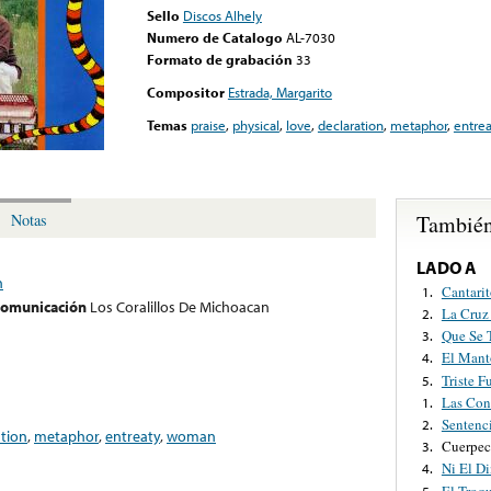
Sello
Discos Alhely
Numero de Catalogo
AL-7030
Formato de grabación
33
Compositor
Estrada, Margarito
Temas
praise
,
physical
,
love
,
declaration
,
metaphor
,
entrea
También
Notas
LADO A
n
Cantari
1.
 comunicación
Los Coralillos De Michoacan
La Cruz
2.
Que Se 
3.
El Mant
4.
Triste 
5.
Las Con
1.
Sentenc
2.
ation
,
metaphor
,
entreaty
,
woman
Cuerpec
3.
Ni El D
4.
El Troq
5.