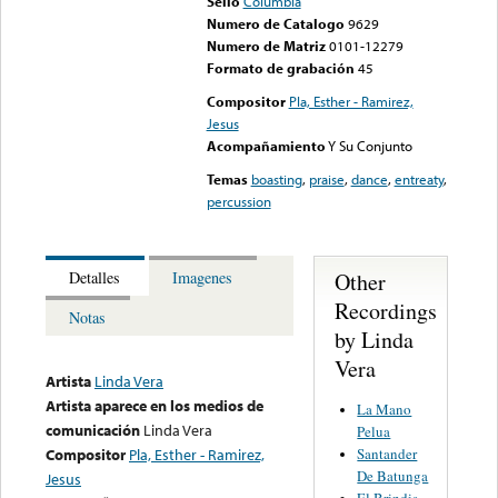
Sello
Columbia
Numero de Catalogo
9629
Numero de Matriz
0101-12279
Formato de grabación
45
Compositor
Pla, Esther - Ramirez,
Jesus
Acompañamiento
Y Su Conjunto
Temas
boasting
,
praise
,
dance
,
entreaty
,
percussion
Other
Detalles
Imagenes
Recordings
Notas
by Linda
Vera
Artista
Linda Vera
Artista aparece en los medios de
La Mano
comunicación
Linda Vera
Pelua
Santander
Compositor
Pla, Esther - Ramirez,
De Batunga
Jesus
El Brindis