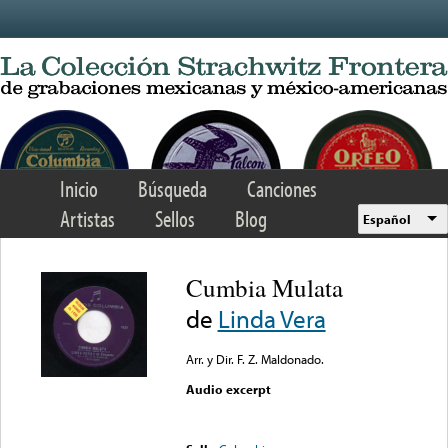
Skip to main content
Inicio
Búsqueda
Canciones
Artistas
Sellos
Blog
Español
Cumbia Mulata
de
Linda Vera
Arr. y Dir. F. Z. Maldonado.
Audio excerpt
Error loading media: File
could not be played