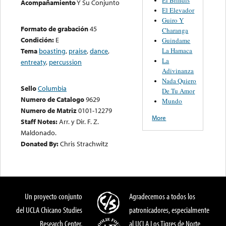
Acompañamiento
Y Su Conjunto
El Elevador
Guiro Y
Formato de grabación
45
Charanga
Condición:
E
Guindame
La Hamaca
Tema
boasting
,
praise
,
dance
,
La
entreaty
,
percussion
Adivinanza
Nada Quiero
Sello
Columbia
De Tu Amor
Numero de Catalogo
9629
Mundo
Numero de Matriz
0101-12279
More
Staff Notes:
Arr. y Dir. F. Z.
Maldonado.
Donated By:
Chris Strachwitz
Un proyecto conjunto
Agradecemos a todos los
del UCLA Chicano Studies
patronicadores, especialmente
Research Center,
al UCLA Los Tigres de Norte