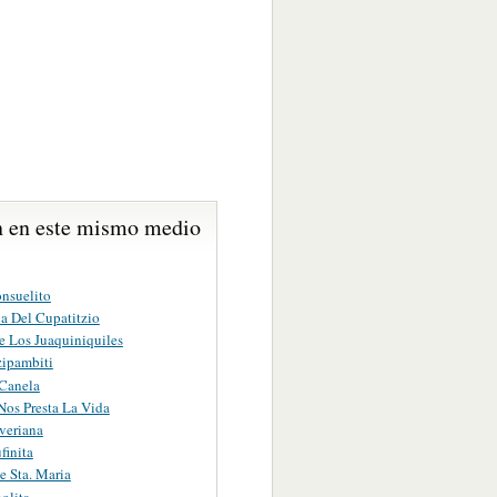
 en este mismo medio
nsuelito
a Del Cupatitzio
e Los Juaquiniquiles
zipambiti
 Canela
Nos Presta La Vida
veriana
finita
e Sta. Maria
olita