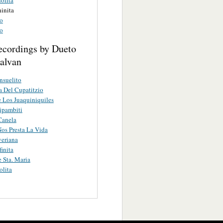
inita
to
to
ecordings by Dueto
Galvan
nsuelito
 Del Cupatitzio
 Los Juaquiniquiles
ipambiti
Canela
Nos Presta La Vida
eriana
inita
e Sta. Maria
lita