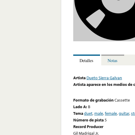
Detalles
Notas
Artista
Dueto Sierra Galvan
Artista aparece en los medios de
Formato de grabación
Cassette
Lado A:
B
Tema
duet
,
male
,
female
,
guitar
,
st
Número de pista
5
Record Producer
Gil Madrigal Jr.