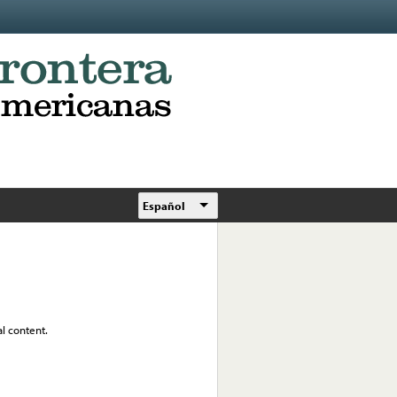
Español
al content.