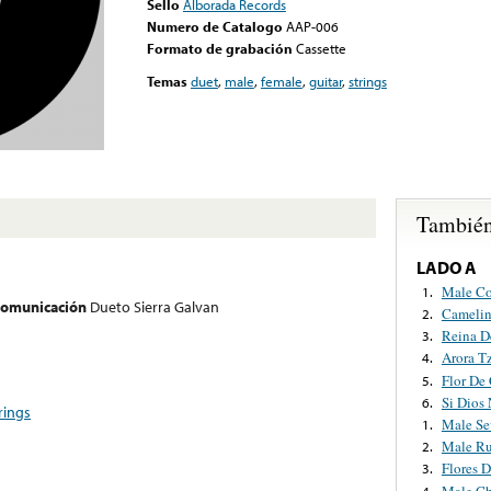
Sello
Alborada Records
Numero de Catalogo
AAP-006
Formato de grabación
Cassette
Temas
duet
,
male
,
female
,
guitar
,
strings
También
LADO A
Male Co
1.
 comunicación
Dueto Sierra Galvan
Camelin
2.
Reina D
3.
Arora T
4.
Flor De
5.
Si Dios 
6.
rings
Male Se
1.
Male Ru
2.
Flores D
3.
Male Ch
4.