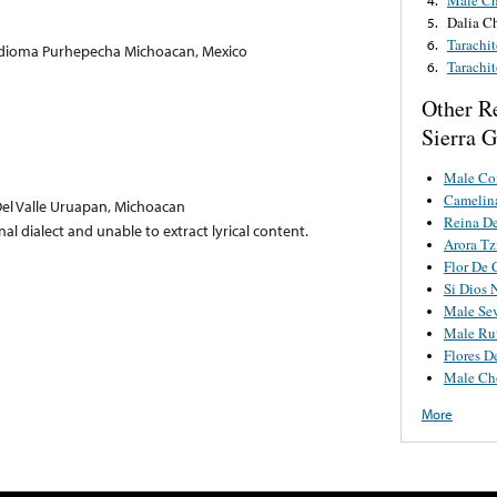
Dalia Ch
5.
Tarachi
6.
 Idioma Purhepecha Michoacan, Mexico
Tarachi
6.
Other R
Sierra 
Male Co
Camelina
el Valle Uruapan, Michoacan
Reina De
nal dialect and unable to extract lyrical content.
Arora Tz
Flor De 
Si Dios 
Male Sev
Male Ruf
Flores D
Male Cho
More