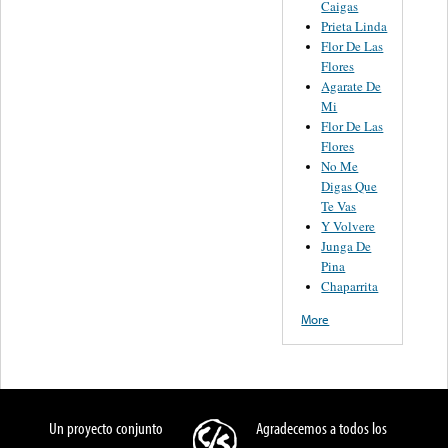
Caigas
Prieta Linda
Flor De Las
Flores
Agarate De
Mi
Flor De Las
Flores
No Me
Digas Que
Te Vas
Y Volvere
Junga De
Pina
Chaparrita
More
Un proyecto conjunto
Agradecemos a todos los