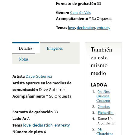
Formato de grabación
33
Género
Canción Vals
Acompañamiento
Y Su Orquesta
Temas
love
,
declaration
,
entreaty
También
Detalles
Imagenes
en este
Notas
mismo
medio
Artista
Dave Gutierrez
Artista aparece en los medios de
LADO A
comunicación
Dave Gutierrez
No Nos
1.
Quieren
Acompañamiento
Y Su Orquesta
Corazon
Gracias
2.
Formato de grabación
33
Picherillo
3.
Lado A:
A
Dame Un
4.
Poco De Ti
Tema
love
,
declaration
,
entreaty
Mi
5.
Número de pista
4
Charchina