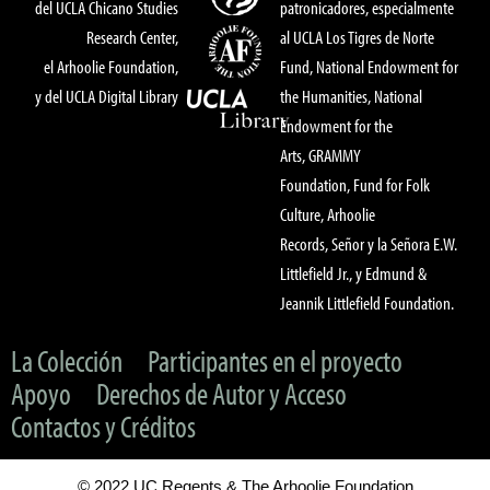
del UCLA Chicano Studies
patronicadores, especialmente
Research Center,
al UCLA Los Tigres de Norte
el Arhoolie Foundation,
Fund, National Endowment for
y del UCLA Digital Library
the Humanities, National
Endowment for the
Arts, GRAMMY
Foundation, Fund for Folk
Culture, Arhoolie
Records, Señor y la Señora E.W.
Littlefield Jr., y Edmund &
Jeannik Littlefield Foundation.
La Colección
Participantes en el proyecto
Apoyo
Derechos de Autor y Acceso
Contactos y Créditos
© 2022 UC Regents & The Arhoolie Foundation