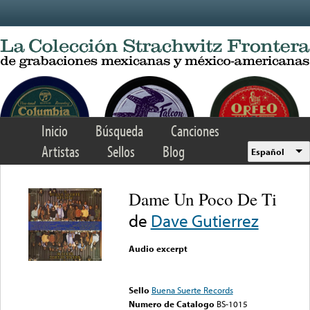
Skip to main content
Inicio
Búsqueda
Canciones
Artistas
Sellos
Blog
Español
Dame Un Poco De Ti
de
Dave Gutierrez
Audio excerpt
Error loading media: File
could not be played
Sello
Buena Suerte Records
Numero de Catalogo
BS-1015