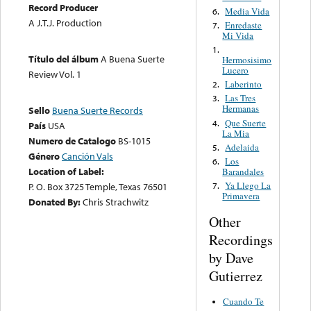
Record Producer
Media Vida
6.
A J.T.J. Production
Enredaste
7.
Mi Vida
1.
Título del álbum
A Buena Suerte
Hermosisimo
Lucero
Review Vol. 1
Laberinto
2.
Las Tres
3.
Hermanas
Sello
Buena Suerte Records
Que Suerte
4.
País
USA
La Mia
Numero de Catalogo
BS-1015
Adelaida
5.
Género
Canción Vals
Los
6.
Location of Label:
Barandales
Ya Llego La
7.
P. O. Box 3725 Temple, Texas 76501
Primavera
Donated By:
Chris Strachwitz
Other
Recordings
by Dave
Gutierrez
Cuando Te