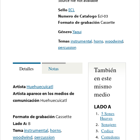
Source file not available
Sello
ECL
Numero de Catalogo
Ecl-03
Formato de grabación
Cassette
Género
Yaqui
Temas
instrumental
,
horns
,
woodwind
,
percussion
También
Detalles
Notas
en este
mismo
Artista
Huehuecuicatl
medio
Artista aparece en los medios de
comunicación
Huehuecuicatl
LADO A
5 Sones
1.
Formato de grabación
Cassette
Huaves
Lado A:
B
Sonajero
2.
Tema
instrumental
,
horns
,
Codice
3.
woodwind
,
percussion
Corredores
4.