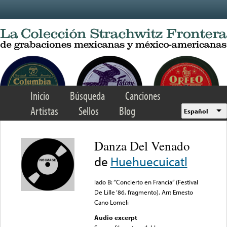
Skip to main content
Inicio
Búsqueda
Canciones
Artistas
Sellos
Blog
Español
Danza Del Venado
de
Huehuecuicatl
lado B: “Concierto en Francia” (Festival
De Lille ‘86, fragmento). Arr: Ernesto
Cano Lomeli
Audio excerpt