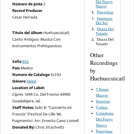
Del Fuego
Número de pista
2
Nuevo
Record Producer
Peregrinar
5.
Cesar Herrada
Guerreros
1.
Del Sol
Danza Del
2.
Título del álbum
Huehuecuicatl,
Venado
Canto Antiguo: Musica Con
Danza Del
2.
Venado
Instrumentos Prehispanicos
Other
Sello
ECL
Recordings
País
Mexico
by
Numero de Catalogo
Ecl-03
Huehuecuicatl
Género
Yaqui
Location of Label:
5 Sones
Cipres 1694 Co. Del Fresno 44900
Huaves
Guadalajara, Jal.
Sonajero
Codice
Staff Notes:
lado B: “Concierto en
Corredores
Francia” (Festival De Lille ‘86,
Del Fuego
fragmento). Arr: Ernesto Cano Lomeli
Nuevo
Donated By:
Chris Strachwitz
Peregrinar