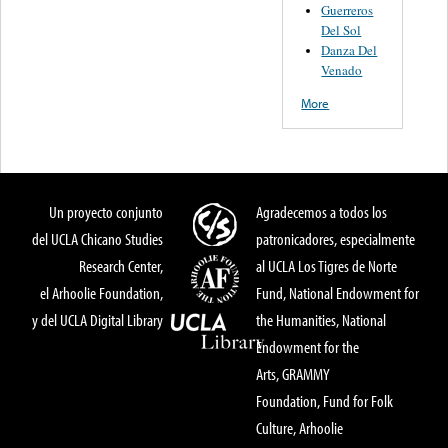
Guerreros
Del Sol
Danza Del
Venado
More
Un proyecto conjunto
Agradecemos a todos los
del UCLA Chicano Studies
patronicadores, especialmente
Research Center,
al UCLA Los Tigres de Norte
el Arhoolie Foundation,
Fund, National Endowment for
y del UCLA Digital Library
the Humanities, National
Endowment for the
Arts, GRAMMY
Foundation, Fund for Folk
Culture, Arhoolie