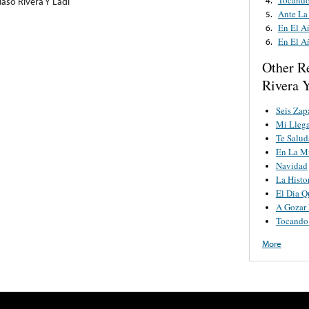
so Rivera Y Ladi
Ante La
5.
En El A
6.
En El A
6.
Other R
Rivera 
Seis Zap
Mi Lleg
Te Salud
En La M
Navidad
La Histo
El Dia 
A Gozar
Tocando
More