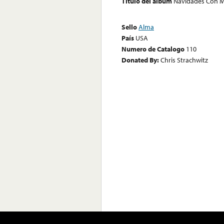
Título del álbum
Navidades Con Ma
Sello
Alma
País
USA
Numero de Catalogo
110
Donated By:
Chris Strachwitz