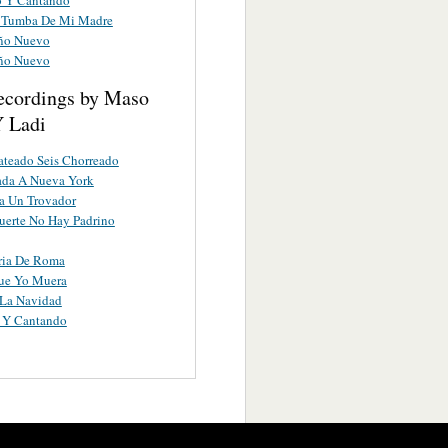
 Tumba De Mi Madre
ño Nuevo
ño Nuevo
ecordings by Maso
Y Ladi
ateado Seis Chorreado
ada A Nueva York
a Un Trovador
uerte No Hay Padrino
ria De Roma
Que Yo Muera
 La Navidad
 Y Cantando