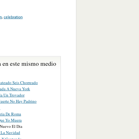
on
,
celebration
 en este mismo medio
pateado Seis Chorreado
ada A Nueva York
da Un Trovador
uerte No Hay Padrino
d
oria De Roma
Que Yo Muera
Nuevo El Dia
 La Navidad
 Y Cantando