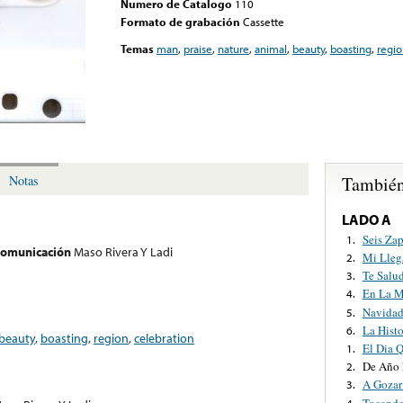
Numero de Catalogo
110
Formato de grabación
Cassette
Temas
man
,
praise
,
nature
,
animal
,
beauty
,
boasting
,
regi
También
Notas
LADO A
Seis Za
1.
 comunicación
Maso Rivera Y Ladi
Mi Lleg
2.
Te Salu
3.
En La M
4.
Navida
5.
La Hist
6.
beauty
,
boasting
,
region
,
celebration
El Dia 
1.
De Año 
2.
A Gozar
3.
Tocando
4.