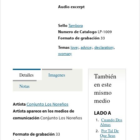
Audio excerpt
Error loading media: File
could not be played
Sello
Tambora
Numero de Catalogo
LP-1009
Formato de grabación
33
Temas
love;
,
advice;
,
declaration;
,
woman;
También
Detalles
Imagenes
en este
Notas
mismo
medio
Artista
Conjunto Los Noreños
Artista aparece en los medios de
LADO A
comunicación
Conjunto Los Noreños
Cuando Dos
1.
Almas
Por Tal De
2.
Formato de grabación
33
Que Seas
Feliz