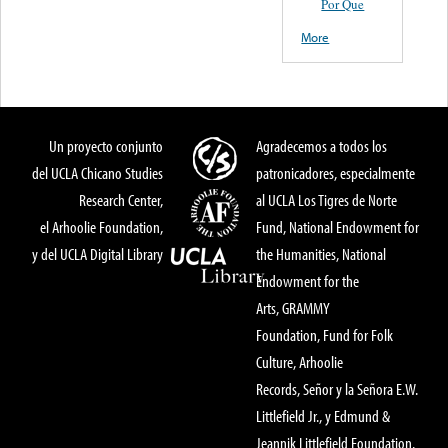
Por Que
More
Un proyecto conjunto
Agradecemos a todos los
del UCLA Chicano Studies
patronicadores, especialmente
Research Center,
al UCLA Los Tigres de Norte
el Arhoolie Foundation,
Fund, National Endowment for
y del UCLA Digital Library
the Humanities, National
Endowment for the
Arts, GRAMMY
Foundation, Fund for Folk
Culture, Arhoolie
Records, Señor y la Señora E.W.
Littlefield Jr., y Edmund &
Jeannik Littlefield Foundation.