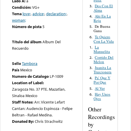
Lado A:
a
Dos Con El
3.
Condición:
VG+
Alma
Tema
love;
,
advice;
,
declaration;
,
Ahi En La
4.
woman;
Reja
Número de pista
5
De Buena
5.
Gana
Te Quiero
6.
Con La Vida
Título del álbum
Album Del
La
1.
Recuerdo
Manuelita
Corrido Del
2.
Melon
Sello
Tambora
Juanita La
3.
País
Mexico
Traicionera
Numero de Catalogo
LP-1009
Pa’ Que Y
4.
Por Que
Location of Label:
Al Ver
5.
Zaragoza No. 37 PTE. Mazatlan,
Hay Unos
6.
Sinaloa Mexico
Ojos
Staff Notes:
Arr. Vicente Lefart
Other
Cantan: Audencio Espinoza - Felipe
Beltran - Rafael Medina.
Recordings
Donated By:
Chris Strachwitz
by