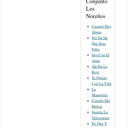
Conjunto
Los
Noreños
Cuando Dos
Almas
Por Tal De
Que Seas
Feliz
Dos Con El
Alma
Ahi En La
Reja
Te Quiero
Con La Vida
La
Manuelita
Corrido Del
Melon
Juanita La
Traicionera
Pa’ Que Y