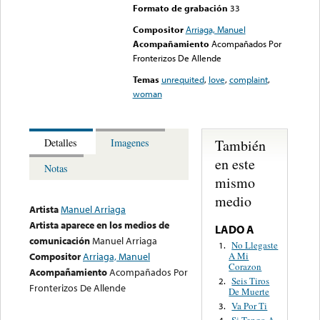
Formato de grabación
33
Compositor
Arriaga, Manuel
Acompañamiento
Acompañados Por
Fronterizos De Allende
Temas
unrequited
,
love
,
complaint
,
woman
También
Detalles
Imagenes
en este
Notas
mismo
medio
Artista
Manuel Arriaga
Artista aparece en los medios de
LADO A
comunicación
Manuel Arriaga
No Llegaste
1.
A Mi
Compositor
Arriaga, Manuel
Corazon
Acompañamiento
Acompañados Por
Seis Tiros
2.
Fronterizos De Allende
De Muerte
Va Por Ti
3.