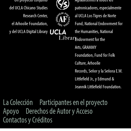
del UCLA Chicano Studies
patronicadores, especialmente
Research Center,
al UCLA Los Tigres de Norte
el Arhoolie Foundation,
Fund, National Endowment for
y del UCLA Digital Library
the Humanities, National
Endowment for the
Arts, GRAMMY
Foundation, Fund for Folk
Culture, Arhoolie
Records, Señor y la Señora E.W.
Littlefield Jr., y Edmund &
Jeannik Littlefield Foundation.
La Colección
Participantes en el proyecto
Apoyo
Derechos de Autor y Acceso
Contactos y Créditos