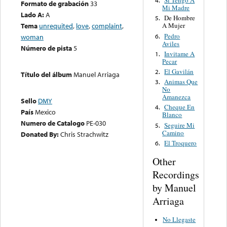
Si Tengo A
4.
Formato de grabación
33
Mi Madre
Lado A:
A
De Hombre
5.
Tema
unrequited
,
love
,
complaint
,
A Mujer
Pedro
6.
woman
Aviles
Número de pista
5
Invitame A
1.
Pecar
El Gavilán
2.
Título del álbum
Manuel Arriaga
Animas Que
3.
No
Amanezca
Sello
DMY
Cheque En
4.
País
Mexico
Blanco
Numero de Catalogo
PE-030
Seguire Mi
5.
Camino
Donated By:
Chris Strachwitz
El Troquero
6.
Other
Recordings
by Manuel
Arriaga
No Llegaste