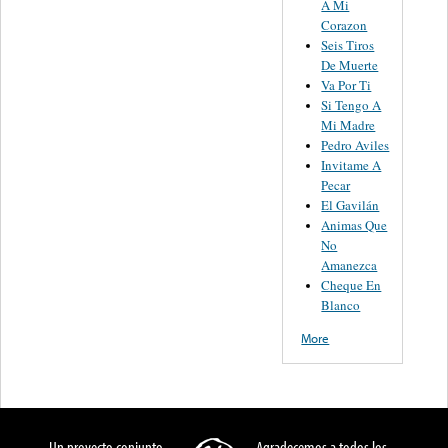
A Mi
Corazon
Seis Tiros
De Muerte
Va Por Ti
Si Tengo A
Mi Madre
Pedro Aviles
Invitame A
Pecar
El Gavilán
Animas Que
No
Amanezca
Cheque En
Blanco
More
Un proyecto conjunto
Agradecemos a todos los