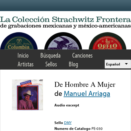
Skip to main content
Inicio
Búsqueda
Canciones
Artistas
Sellos
Blog
Español
De Hombre A Mujer
de
Manuel Arriaga
Audio excerpt
Error loading media: File
could not be played
Sello
DMY
Numero de Catalogo
PE-030