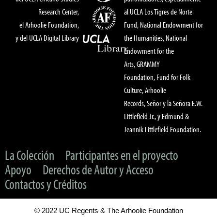
Research Center,
al UCLA Los Tigres de Norte
el Arhoolie Foundation,
Fund, National Endowment for
y del UCLA Digital Library
the Humanities, National
Endowment for the
Arts, GRAMMY
Foundation, Fund for Folk
Culture, Arhoolie
Records, Señor y la Señora E.W.
Littlefield Jr., y Edmund &
Jeannik Littlefield Foundation.
La Colección
Participantes en el proyecto
Apoyo
Derechos de Autor y Acceso
Contactos y Créditos
© 2022 UC Regents & The Arhoolie Foundation