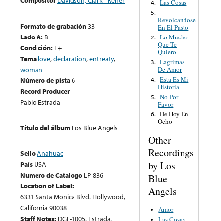
Compositor
Davidson, Clark - Rener
Las Cosas
4.
5.
Revolcandose
Formato de grabación
33
En El Pasto
Lado A:
B
Lo Mucho
2.
Que Te
Condición:
E+
Quiero
Tema
love
,
declaration
,
entreaty
,
Lagrimas
3.
woman
De Amor
Esta Es Mi
4.
Número de pista
6
Historia
Record Producer
No Por
5.
Pablo Estrada
Favor
De Hoy En
6.
Ocho
Título del álbum
Los Blue Angels
Other
Recordings
Sello
Anahuac
by Los
País
USA
Numero de Catalogo
LP-836
Blue
Location of Label:
Angels
6331 Santa Monica Blvd. Hollywood,
California 90038
Amor
Staff Notes:
DGL-1005. Estrada,
Las Cosas