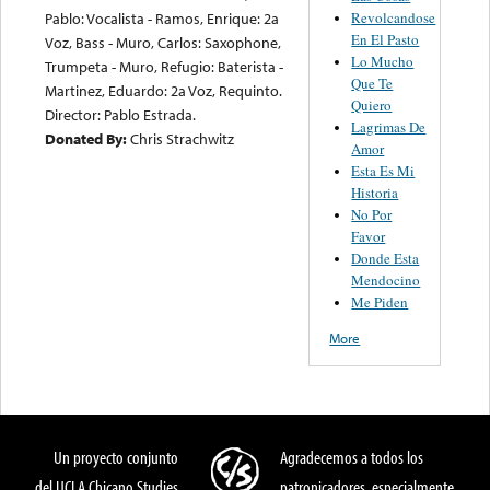
Revolcandose
Pablo: Vocalista - Ramos, Enrique: 2a
En El Pasto
Voz, Bass - Muro, Carlos: Saxophone,
Lo Mucho
Trumpeta - Muro, Refugio: Baterista -
Que Te
Martinez, Eduardo: 2a Voz, Requinto.
Quiero
Director: Pablo Estrada.
Lagrimas De
Donated By:
Chris Strachwitz
Amor
Esta Es Mi
Historia
No Por
Favor
Donde Esta
Mendocino
Me Piden
More
Un proyecto conjunto
Agradecemos a todos los
del UCLA Chicano Studies
patronicadores, especialmente