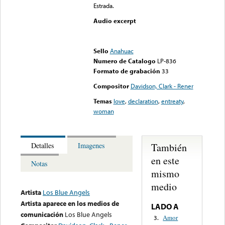
Estrada.
Audio excerpt
Error loading media: File
could not be played
Sello
Anahuac
Numero de Catalogo
LP-836
Formato de grabación
33
Compositor
Davidson, Clark - Rener
Temas
love
,
declaration
,
entreaty
,
woman
También
Detalles
Imagenes
en este
Notas
mismo
medio
Artista
Los Blue Angels
Artista aparece en los medios de
LADO A
comunicación
Los Blue Angels
Amor
3.