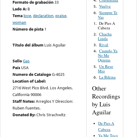
Consentida
4.
Formato de grabación
33
Vuelve
5.
Lado A:
B
Siempre Te
6.
Tema
love
,
declaration
,
praise
,
Vas
woman
De Pies A
1.
Cabeza
Número de pista
1
Chacha
2.
Linda
Rival
Título del álbum
Luis Aguilar
3.
Cuando Ya
4.
No Me
Quieras
Sello
Gas
Un Beso
5.
País
USA
Mio
Numero de Catalogo
G-4025
La Bikina
6.
Location of Label:
Other
2716 West Pico Blvd. Los Angeles,
California 90006
Recordings
Staff Notes:
Arreglos Y Direccion:
by Luis
Ruben Fuentes.
Aguilar
Donated By:
Chris Strachwitz
De Pies A
Cabeza
Ya Me Toco