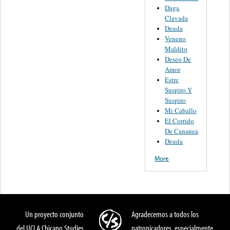
Daga
Clavada
Deuda
Veneno
Maldito
Deseo De
Amor
Estre
Suspiro Y
Suspiro
Mi Caballo
El Corrido
De Cananea
Deuda
More
Un proyecto conjunto
Agradecemos a todos los
del UCLA Chicano Studies
patronicadores, especialmente