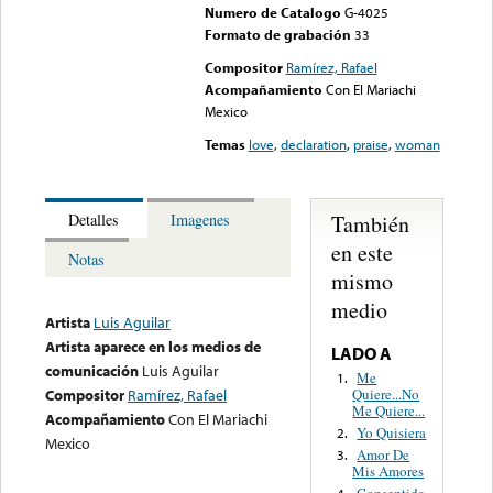
Numero de Catalogo
G-4025
Formato de grabación
33
Compositor
Ramírez, Rafael
Acompañamiento
Con El Mariachi
Mexico
Temas
love
,
declaration
,
praise
,
woman
También
Detalles
Imagenes
en este
Notas
mismo
medio
Artista
Luis Aguilar
Artista aparece en los medios de
LADO A
comunicación
Luis Aguilar
Me
1.
Quiere...No
Compositor
Ramírez, Rafael
Me Quiere...
Acompañamiento
Con El Mariachi
Yo Quisiera
2.
Mexico
Amor De
3.
Mis Amores