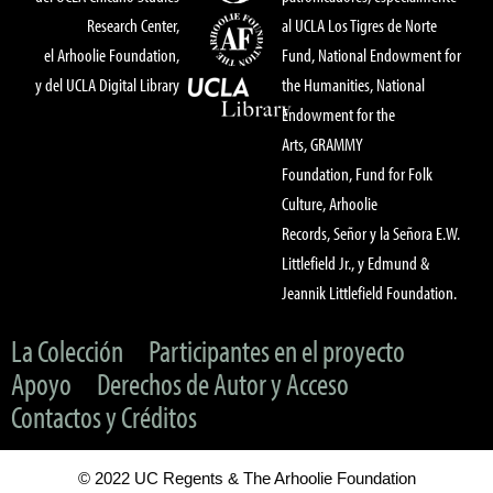
Research Center,
al UCLA Los Tigres de Norte
el Arhoolie Foundation,
Fund, National Endowment for
y del UCLA Digital Library
the Humanities, National
Endowment for the
Arts, GRAMMY
Foundation, Fund for Folk
Culture, Arhoolie
Records, Señor y la Señora E.W.
Littlefield Jr., y Edmund &
Jeannik Littlefield Foundation.
La Colección
Participantes en el proyecto
Apoyo
Derechos de Autor y Acceso
Contactos y Créditos
© 2022 UC Regents & The Arhoolie Foundation