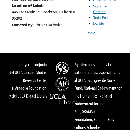
Location of Label:
Sigue Tu
Camino
445 East Main St. Stockton, California
Todo Paso
95202
Delirio
Donated By:
Chris Strachwitz
More
Un proyecto conjunto
Agradecemos a todos los
del UCLA Chicano Studies
patronicadores, especialmente
Research Center,
al UCLA Los Tigres de Norte
el Arhoolie Foundation,
Fund, National Endowment for
y del UCLA Digital Library
the Humanities, National
Endowment for the
Arts, GRAMMY
Foundation, Fund for Folk
Culture, Arhoolie