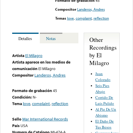
Formato de grabación
45
Compositor
Landeros, Andres
Temas
love
,
complaint
,
reflection
Other
Detalles
Notas
Recordings
by El
Artista
El Milagro
Milagro
Artista aparece en los medios de
comunicación
El Milagro
Juan
Compositor
Landeros, Andres
Colorado
Seis Pies
Formato de grabación
45
Abajo
Condición:
N-
Corrido De
Luis Pulido
Tema
love
,
complaint
,
reflection
Al Pie De Un
Abismo
Sello
Mar International Records
El Daño De
País
USA
Tus Besos
Numero de Catalogo
MI-474-A
Comprendeme