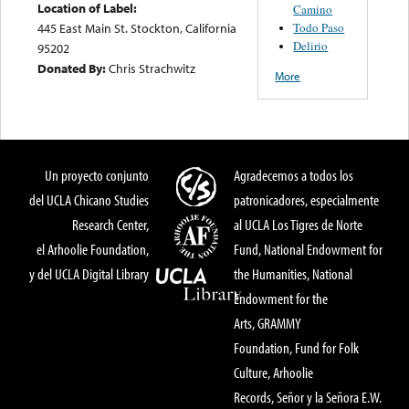
Location of Label:
Camino
Todo Paso
445 East Main St. Stockton, California
Delirio
95202
Donated By:
Chris Strachwitz
More
Un proyecto conjunto
Agradecemos a todos los
del UCLA Chicano Studies
patronicadores, especialmente
Research Center,
al UCLA Los Tigres de Norte
el Arhoolie Foundation,
Fund, National Endowment for
y del UCLA Digital Library
the Humanities, National
Endowment for the
Arts, GRAMMY
Foundation, Fund for Folk
Culture, Arhoolie
Records, Señor y la Señora E.W.