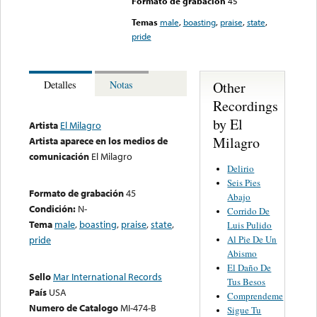
Formato de grabación
45
Temas
male
,
boasting
,
praise
,
state
,
pride
Other
Detalles
Notas
Recordings
by El
Artista
El Milagro
Milagro
Artista aparece en los medios de
comunicación
El Milagro
Delirio
Seis Pies
Formato de grabación
45
Abajo
Condición:
N-
Corrido De
Tema
male
,
boasting
,
praise
,
state
,
Luis Pulido
Al Pie De Un
pride
Abismo
El Daño De
Sello
Mar International Records
Tus Besos
País
USA
Comprendeme
Numero de Catalogo
MI-474-B
Sigue Tu