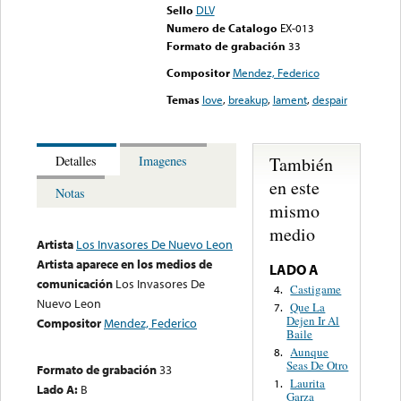
Sello
DLV
Numero de Catalogo
EX-013
Formato de grabación
33
Compositor
Mendez, Federico
Temas
love
,
breakup
,
lament
,
despair
También
Detalles
Imagenes
en este
Notas
mismo
medio
Artista
Los Invasores De Nuevo Leon
Artista aparece en los medios de
LADO A
comunicación
Los Invasores De
Castigame
4.
Nuevo Leon
Que La
7.
Dejen Ir Al
Compositor
Mendez, Federico
Baile
Aunque
8.
Seas De Otro
Formato de grabación
33
Laurita
1.
Lado A:
B
Garza