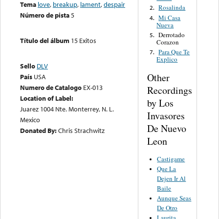
Tema
love
,
breakup
,
lament
,
despair
Rosalinda
2.
Número de pista
5
Mi Casa
4.
Nueva
Derrotado
5.
Título del álbum
15 Exitos
Corazon
Para Que Te
7.
Explico
Sello
DLV
Other
País
USA
Numero de Catalogo
EX-013
Recordings
Location of Label:
by Los
Juarez 1004 Nte. Monterrey, N. L.
Invasores
Mexico
De Nuevo
Donated By:
Chris Strachwitz
Leon
Castigame
Que La
Dejen Ir Al
Baile
Aunque Seas
De Otro
Laurita