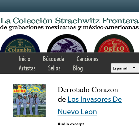
Skip to main content
Inicio
Búsqueda
Canciones
Artistas
Sellos
Blog
Español
Derrotado Corazon
de
Los Invasores De
Nuevo Leon
Audio excerpt
Error loading media: File
could not be played