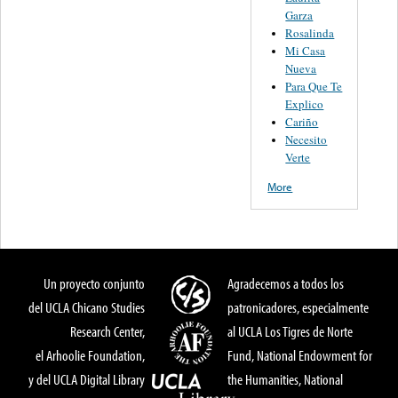
Garza
Rosalinda
Mi Casa
Nueva
Para Que Te
Explico
Cariño
Necesito
Verte
More
Un proyecto conjunto
Agradecemos a todos los
del UCLA Chicano Studies
patronicadores, especialmente
Research Center,
al UCLA Los Tigres de Norte
el Arhoolie Foundation,
Fund, National Endowment for
y del UCLA Digital Library
the Humanities, National