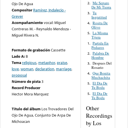
Me Separo
2.
Ojo De Agua
De Mi Tierra
Compositor
Ramirez, Indalecio -
Tu
3.
Grever
Ingratitud
Acompañamiento
vocal: Miguel
Rosita De
4.
Olivo
Contreras M. - Reynaldo Mendoza -
La Misma
5.
Miguel Rivera N.
Tijera
Partida En
1.
Pedazos
Formato de grabación
Cassette
Palabra De
2.
Lado A:
B
Hombre
Tema
religious
,
metaphor
,
praise
,
Despues Del
3.
Rosario
love
,
woman
,
declaration
,
marriage
,
Que Bonita
4.
proposal
Muchachita
Número de pista
3
El Dia De
5.
Record Producer
Tu Boda
El Dia De
5.
Hector Mora Marquez
Tu Boda
Other
Título del álbum
Los Trovadores Del
Recordings
Ojo De Agua, Conjunto De Arpa De
Michoacan
by Los