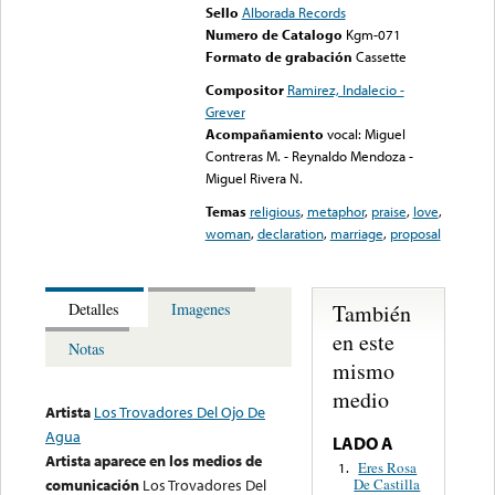
Sello
Alborada Records
Numero de Catalogo
Kgm-071
Formato de grabación
Cassette
Compositor
Ramirez, Indalecio -
Grever
Acompañamiento
vocal: Miguel
Contreras M. - Reynaldo Mendoza -
Miguel Rivera N.
Temas
religious
,
metaphor
,
praise
,
love
,
woman
,
declaration
,
marriage
,
proposal
También
Detalles
Imagenes
en este
Notas
mismo
medio
Artista
Los Trovadores Del Ojo De
Agua
LADO A
Artista aparece en los medios de
Eres Rosa
1.
De Castilla
comunicación
Los Trovadores Del