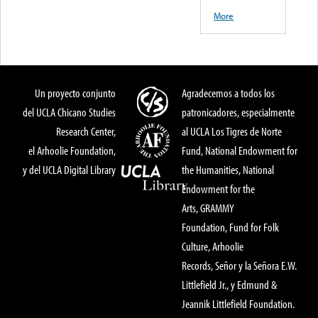
More
Un proyecto conjunto
Agradecemos a todos los
del UCLA Chicano Studies
patronicadores, especialmente
Research Center,
al UCLA Los Tigres de Norte
el Arhoolie Foundation,
Fund, National Endowment for
y del UCLA Digital Library
the Humanities, National
Endowment for the
Arts, GRAMMY
Foundation, Fund for Folk
Culture, Arhoolie
Records, Señor y la Señora E.W.
Littlefield Jr., y Edmund &
Jeannik Littlefield Foundation.