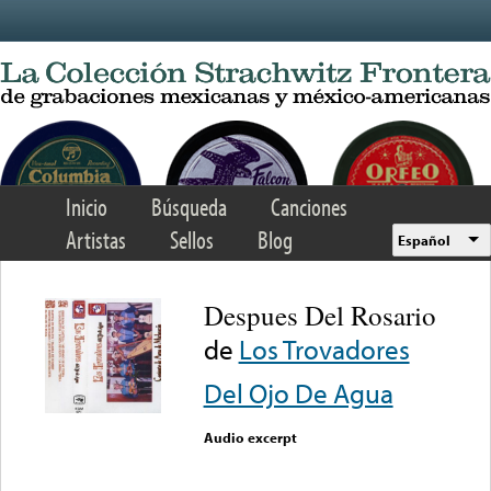
Skip to main content
Inicio
Búsqueda
Canciones
Artistas
Sellos
Blog
Español
Despues Del Rosario
de
Los Trovadores
Del Ojo De Agua
Audio excerpt
Error loading media: File
could not be played