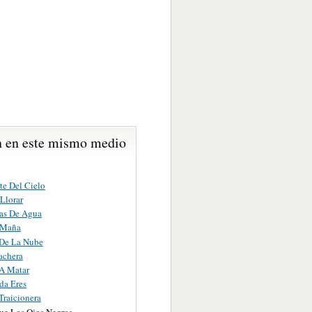
 en este mismo medio
te Del Cielo
 Llorar
as De Agua
 Maña
De La Nube
achera
A Matar
da Eres
Traicionera
ue Los Ojos Negros