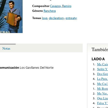
Compositor
Cavazos, Ramiro
Género
Ranchera
Temas
love
,
declaration;
,
entreaty;
También
Notas
LADO A
Me Caís
1.
 comunicación
Los Gavilanes Del Norte
Sufrir Y
2.
Dos Got
3.
La Pura
4.
Me Caí 
5.
Mi Borr
1.
Me Vas 
2.
Que Lin
3.
Falsa Y 
4.
Dicen Q
5.