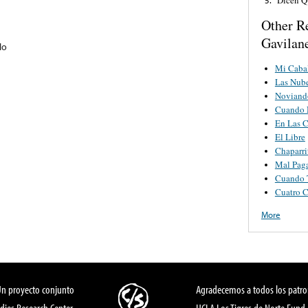
Other R
Gavilan
lo
Mi Cabal
Las Nub
Noviand
Cuando 
En Las C
El Libre
Chaparri
Mal Pag
Cuando T
Cuatro C
More
Un proyecto conjunto
Agradecemos a todos los patro
dies Research Center,
UCLA Los Tigres de Norte Fund