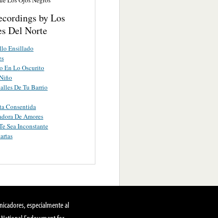
ecordings by Los
es Del Norte
lo Ensillado
es
o En Lo Oscurito
Niño
alles De Tu Barrio
ta Consentida
adora De Amores
e Sea Inconstante
artas
nicadores, especialmente al
, National Endowment for