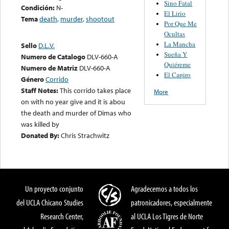
Sino Fatal
Condición:
N-
El Lirio
Tema
death
,
murder
,
shootout
Por Que Me
Ocultas
La Mancha
Sello
D.L.V.
Sueña Y
Numero de Catalogo
DLV-660-A
Quiéreme
Numero de Matriz
DLV-660-A
El Capiro
Género
Corrido
Staff Notes:
This corrido takes place
More
on with no year give and it is abou
the death and murder of Dimas who
was killed by
Donated By:
Chris Strachwitz
Un proyecto conjunto
Agradecemos a todos los
del UCLA Chicano Studies
patronicadores, especialmente
Research Center,
al UCLA Los Tigres de Norte