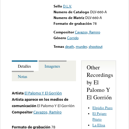
Sello
D.L.V.
Numero de Catalogo
DLV-660-A
Numero de Matriz
DLV-660-A
Formato de grabación
78
Compositor
Cavazos, Ramiro
Género
Corrido
Temas
death
,
murder
,
shootout
Other
Detalles
Imagenes
Recordings
Notas
by El
Palomo Y
Artista
El Palomo Y El Gorrión
El Gorrión
Artista aparece en los medios de
comunicación
El Palomo Y El Gorrión
Elpidio Pazo
Compositor
Cavazos, Ramiro
El Pajaro
Prieto
La Elisa
Formato de grabación
78