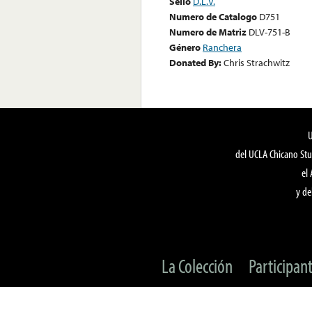
Sello
D.L.V.
Numero de Catalogo
D751
Numero de Matriz
DLV-751-B
Género
Ranchera
Donated By:
Chris Strachwitz
del UCLA Chicano Stu
el
y de
La Colección
Participan