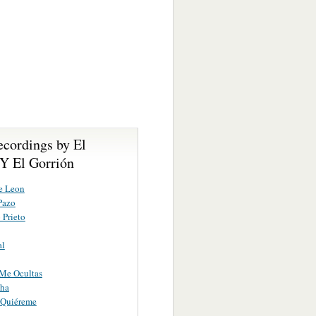
ecordings by El
Y El Gorrión
e Leon
Pazo
 Prieto
al
Me Ocultas
ha
 Quiéreme