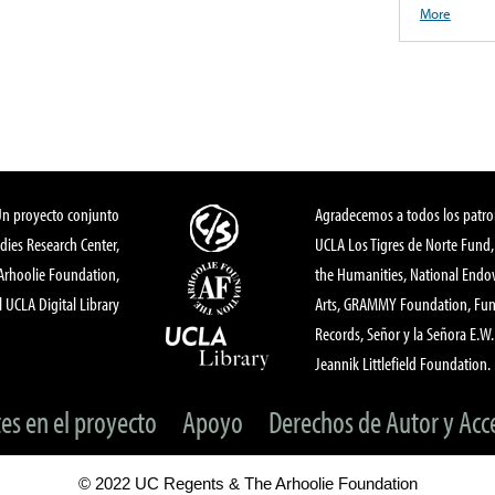
More
Un proyecto conjunto
Agradecemos a todos los patro
dies Research Center,
UCLA Los Tigres de Norte Fund
 Arhoolie Foundation,
the Humanities, National End
l UCLA Digital Library
Arts, GRAMMY Foundation, Fund
Records, Señor y la Señora E.W. 
Jeannik Littlefield Foundation.
tes en el proyecto
Apoyo
Derechos de Autor y Acc
© 2022 UC Regents & The Arhoolie Foundation