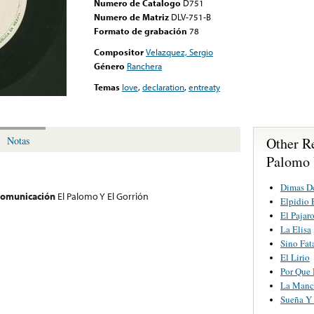
Numero de Catalogo
D751
Numero de Matriz
DLV-751-B
Formato de grabación
78
Compositor
Velazquez, Sergio
Género
Ranchera
Temas
love
,
declaration
,
entreaty
Other R
Notas
Palomo 
Dimas D
 comunicación
El Palomo Y El Gorrión
Elpidio 
El Pajaro
La Elisa
Sino Fat
El Lirio
Por Que 
La Manc
Sueña Y