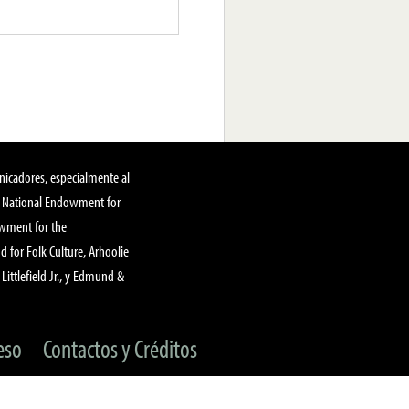
nicadores, especialmente al
, National Endowment for
owment for the
 for Folk Culture, Arhoolie
Littlefield Jr., y Edmund &
eso
Contactos y Créditos