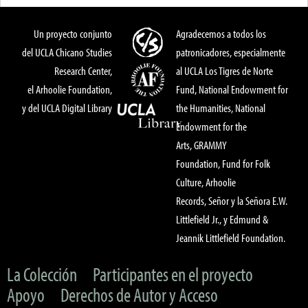
Un proyecto conjunto
Agradecemos a todos los
del UCLA Chicano Studies
patronicadores, especialmente
Research Center,
al UCLA Los Tigres de Norte
el Arhoolie Foundation,
Fund, National Endowment for
y del UCLA Digital Library
the Humanities, National
Endowment for the
Arts, GRAMMY
Foundation, Fund for Folk
Culture, Arhoolie
Records, Señor y la Señora E.W.
Littlefield Jr., y Edmund &
Jeannik Littlefield Foundation.
La Colección
Participantes en el proyecto
Apoyo
Derechos de Autor y Acceso