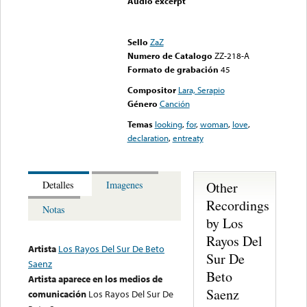
Audio excerpt
Error loading media: File
could not be played
Sello
ZaZ
Numero de Catalogo
ZZ-218-A
Formato de grabación
45
Compositor
Lara, Serapio
Género
Canción
Temas
looking
,
for
,
woman
,
love
,
declaration
,
entreaty
Other
Detalles
Imagenes
Recordings
Notas
by Los
Rayos Del
Artista
Los Rayos Del Sur De Beto
Sur De
Saenz
Beto
Artista aparece en los medios de
Saenz
comunicación
Los Rayos Del Sur De