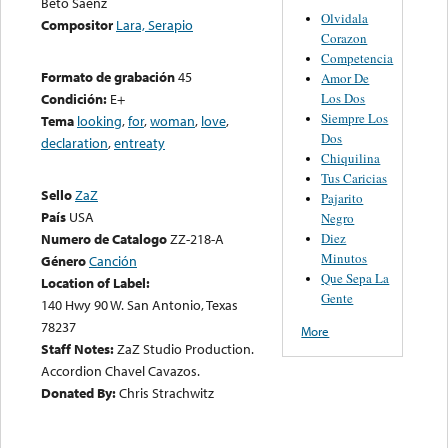
Beto Saenz
Olvidala
Compositor
Lara, Serapio
Corazon
Competencia
Formato de grabación
45
Amor De
Los Dos
Condición:
E+
Siempre Los
Tema
looking
,
for
,
woman
,
love
,
Dos
declaration
,
entreaty
Chiquilina
Tus Caricias
Sello
ZaZ
Pajarito
País
USA
Negro
Diez
Numero de Catalogo
ZZ-218-A
Minutos
Género
Canción
Que Sepa La
Location of Label:
Gente
140 Hwy 90 W. San Antonio, Texas
78237
More
Staff Notes:
ZaZ Studio Production.
Accordion Chavel Cavazos.
Donated By:
Chris Strachwitz