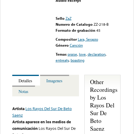
Audio excerpt
Error loading media: File
could not be played
Sello
ZaZ
Numero de Catalogo
ZZ-218-B
Formato de grabación
45
Compositor
Lara, Serapio
Género
Canción
Temas
praise
,
love
,
declaration
,
entreaty
,
boasting
Other
Detalles
Imagenes
Recordings
Notas
by Los
Rayos Del
Artista
Los Rayos Del Sur De Beto
Sur De
Saenz
Beto
Artista aparece en los medios de
Saenz
comunicación
Los Rayos Del Sur De