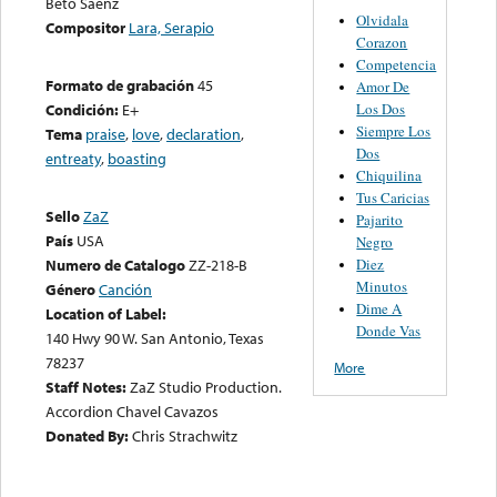
Beto Saenz
Olvidala
Compositor
Lara, Serapio
Corazon
Competencia
Formato de grabación
45
Amor De
Los Dos
Condición:
E+
Siempre Los
Tema
praise
,
love
,
declaration
,
Dos
entreaty
,
boasting
Chiquilina
Tus Caricias
Sello
ZaZ
Pajarito
País
USA
Negro
Diez
Numero de Catalogo
ZZ-218-B
Minutos
Género
Canción
Dime A
Location of Label:
Donde Vas
140 Hwy 90 W. San Antonio, Texas
78237
More
Staff Notes:
ZaZ Studio Production.
Accordion Chavel Cavazos
Donated By:
Chris Strachwitz