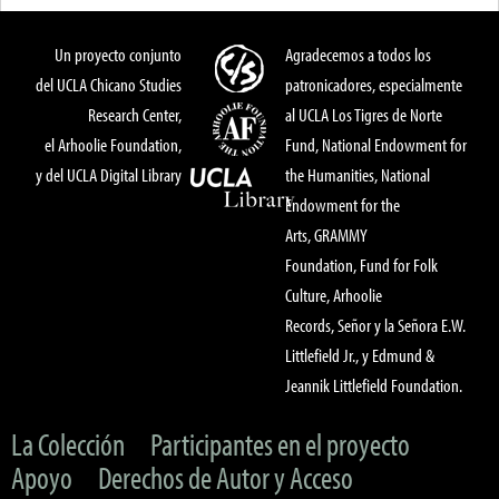
Un proyecto conjunto
Agradecemos a todos los
del UCLA Chicano Studies
patronicadores, especialmente
Research Center,
al UCLA Los Tigres de Norte
el Arhoolie Foundation,
Fund, National Endowment for
y del UCLA Digital Library
the Humanities, National
Endowment for the
Arts, GRAMMY
Foundation, Fund for Folk
Culture, Arhoolie
Records, Señor y la Señora E.W.
Littlefield Jr., y Edmund &
Jeannik Littlefield Foundation.
La Colección
Participantes en el proyecto
Apoyo
Derechos de Autor y Acceso