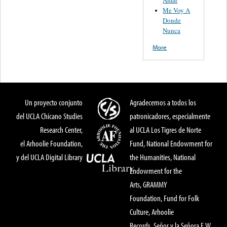
Amar
Me Voy A
Donde
Nunca
More
Un proyecto conjunto
Agradecemos a todos los
del UCLA Chicano Studies
patronicadores, especialmente
Research Center,
al UCLA Los Tigres de Norte
el Arhoolie Foundation,
Fund, National Endowment for
y del UCLA Digital Library
the Humanities, National
Endowment for the
Arts, GRAMMY
Foundation, Fund for Folk
Culture, Arhoolie
Records, Señor y la Señora E.W.