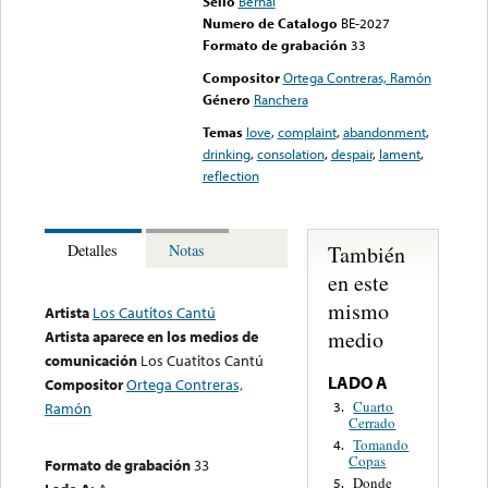
Sello
Bernal
Numero de Catalogo
BE-2027
Formato de grabación
33
Compositor
Ortega Contreras, Ramón
Género
Ranchera
Temas
love
,
complaint
,
abandonment
,
drinking
,
consolation
,
despair
,
lament
,
reflection
También
Detalles
Notas
en este
mismo
Artista
Los Cautitos Cantú
medio
Artista aparece en los medios de
comunicación
Los Cuatitos Cantú
LADO A
Compositor
Ortega Contreras,
Cuarto
3.
Ramón
Cerrado
Tomando
4.
Copas
Formato de grabación
33
Donde
5.