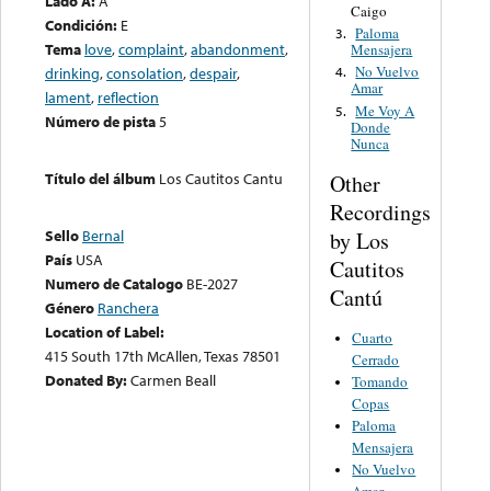
Lado A:
A
Caigo
Condición:
E
Paloma
3.
Tema
love
,
complaint
,
abandonment
,
Mensajera
No Vuelvo
drinking
,
consolation
,
despair
,
4.
Amar
lament
,
reflection
Me Voy A
5.
Número de pista
5
Donde
Nunca
Título del álbum
Los Cautitos Cantu
Other
Recordings
Sello
Bernal
by Los
País
USA
Cautitos
Numero de Catalogo
BE-2027
Cantú
Género
Ranchera
Location of Label:
Cuarto
415 South 17th McAllen, Texas 78501
Cerrado
Donated By:
Carmen Beall
Tomando
Copas
Paloma
Mensajera
No Vuelvo