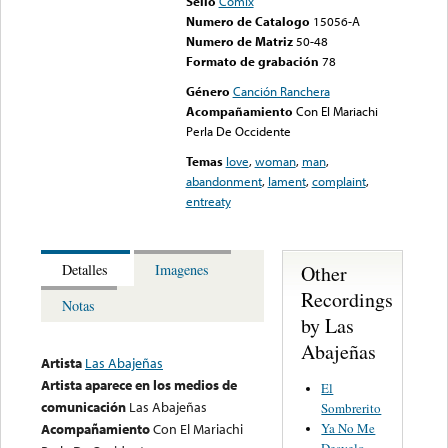
Sello
Comix
Numero de Catalogo
15056-A
Numero de Matriz
50-48
Formato de grabación
78
Género
Canción Ranchera
Acompañamiento
Con El Mariachi
Perla De Occidente
Temas
love
,
woman
,
man
,
abandonment
,
lament
,
complaint
,
entreaty
Other
Detalles
Imagenes
Recordings
Notas
by Las
Abajeñas
Artista
Las Abajeñas
Artista aparece en los medios de
El
comunicación
Las Abajeñas
Sombrerito
Ya No Me
Acompañamiento
Con El Mariachi
Desvelo