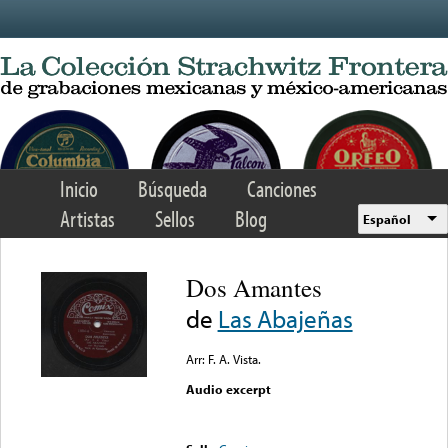
Skip to main content
Inicio
Búsqueda
Canciones
Artistas
Sellos
Blog
Español
Dos Amantes
de
Las Abajeñas
Arr: F. A. Vista.
Audio excerpt
Error loading media: File
could not be played