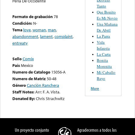
Perla De Occidente
Tanto
Que Bonito
Formato de grabación
78
Es Mi Novio
Condición:
N-
Una Mañana
Tema
love
,
woman
,
man
,
De Abril
La Parra
abandonment
,
lament
,
complaint
,
Vida
entreaty
Infausta
La Carta
Sello
Comix
Bonita
País
Mexico
Morenita
Numero de Catalogo
15056-A
Mi Caballo
Bayo
Numero de Matriz
50-48
Género
Canción Ranchera
More
Staff Notes:
Arr: F. A. Vista.
Donated By:
Chris Strachwitz
Un proyecto conjunto
Agradecemos a todos los