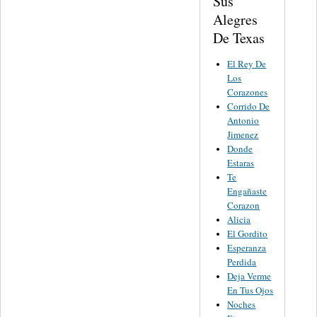
Sus
Alegres
De Texas
El Rey De
Los
Corazones
Corrido De
Antonio
Jimenez
Donde
Estaras
Te
Engañaste
Corazon
Alicia
El Gordito
Esperanza
Perdida
Deja Verme
En Tus Ojos
Noches