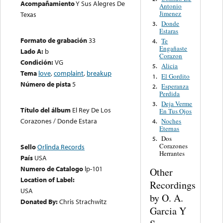
Acompañamiento
Y Sus Alegres De
Antonio
Jimenez
Texas
Donde
3.
Estaras
Formato de grabación
33
Te
4.
Engañaste
Lado A:
b
Corazon
Condición:
VG
Alicia
5.
Tema
love
,
complaint
,
breakup
El Gordito
1.
Número de pista
5
Esperanza
2.
Perdida
Deja Verme
3.
Título del álbum
El Rey De Los
En Tus Ojos
Corazones / Donde Estara
Noches
4.
Eternas
Dos
5.
Corazones
Sello
Orlinda Records
Herrantes
País
USA
Numero de Catalogo
lp-101
Other
Location of Label:
Recordings
USA
by O. A.
Donated By:
Chris Strachwitz
Garcia Y