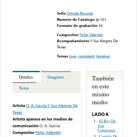
Error loading media: File
could not be played
Sello
Orlinda Records
Numero de Catalogo
lp-101
Formato de grabación
33
Compositor
Peña, Valentín
Acompañamiento
Y Sus Alegres De
Texas
Temas
love
,
complaint
,
breakup
También
Detalles
Imagenes
en este
Notas
mismo
medio
Artista
O. A. Garcia Y Sus Alegres De
Texas
LADO A
Artista aparece en los medios de
El Rey De
1.
Los
comunicación
O. A. Garcia
Corazones
Compositor
Peña, Valentín
Corrido De
2.