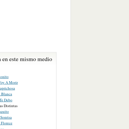
 en este mismo medio
onito
oy A Morir
aprichosa
 Blanca
Te Debo
s Distintas
oquito
 Sonrisa
 Florece
ica