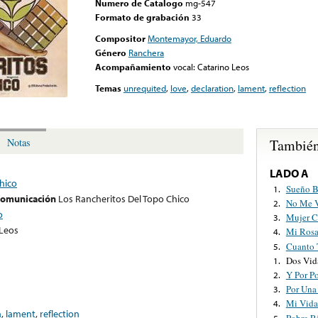
Numero de Catalogo
mg-547
Formato de grabación
33
Compositor
Montemayor, Eduardo
Género
Ranchera
Acompañamiento
vocal: Catarino Leos
Temas
unrequited
,
love
,
declaration
,
lament
,
reflection
También
Notas
LADO A
hico
Sueño B
1.
 comunicación
Los Rancheritos Del Topo Chico
No Me V
2.
o
Mujer C
3.
 Leos
Mi Rosa
4.
Cuanto 
5.
Dos Vida
1.
Y Por P
2.
Por Una
3.
Mi Vida
4.
n
,
lament
,
reflection
Pobre R
5.