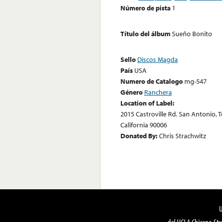
Número de pista
1
Título del álbum
Sueño Bonito
Sello
Discos Magda
País
USA
Numero de Catalogo
mg-547
Género
Ranchera
Location of Label:
2015 Castroville Rd. San Antonio, T
California 90006
Donated By:
Chris Strachwitz
del UCLA Chicano Stu