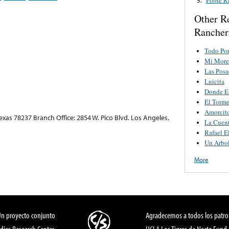
Other R
Rancher
Todo Por
Mi More
Las Posa
Luicita
Donde E
El Torm
Amorcit
exas 78237 Branch Office: 2854 W. Pico Blvd. Los Angeles,
La Cuen
Rafael E
Un Arbo
More
Un proyecto conjunto
Agradecemos a todos los patro
dies Research Center,
UCLA Los Tigres de Norte Fund