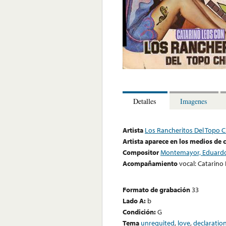
Detalles
Imagenes
Artista
Los Rancheritos Del Topo C
Artista aparece en los medios de
Compositor
Montemayor, Eduard
Acompañamiento
vocal: Catarino
Formato de grabación
33
Lado A:
b
Condición:
G
Tema
unrequited
,
love
,
declaratio