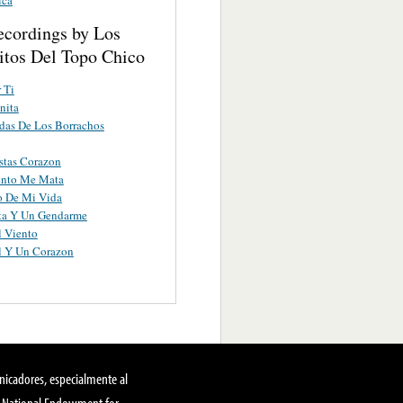
ecordings by Los
itos Del Topo Chico
 Ti
nita
das De Los Borrachos
stas Corazon
ento Me Mata
o De Mi Vida
ta Y Un Gendarme
l Viento
l Y Un Corazon
nicadores, especialmente al
, National Endowment for