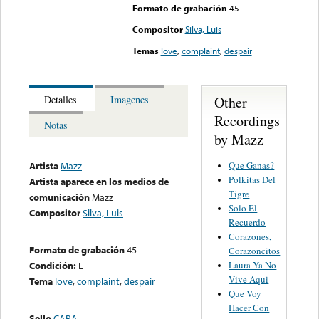
Formato de grabación
45
Compositor
Silva, Luis
Temas
love
,
complaint
,
despair
Other
Detalles
Imagenes
Recordings
Notas
by Mazz
Que Ganas?
Artista
Mazz
Polkitas Del
Artista aparece en los medios de
Tigre
comunicación
Mazz
Solo El
Compositor
Silva, Luis
Recuerdo
Corazones,
Formato de grabación
45
Corazoncitos
Laura Ya No
Condición:
E
Vive Aqui
Tema
love
,
complaint
,
despair
Que Voy
Hacer Con
Sello
CARA