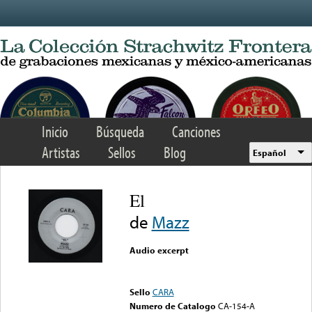
Skip to main content
Inicio
Búsqueda
Canciones
Artistas
Sellos
Blog
Español
El
de
Mazz
Audio excerpt
Error loading media: File
could not be played
Sello
CARA
Numero de Catalogo
CA-154-A