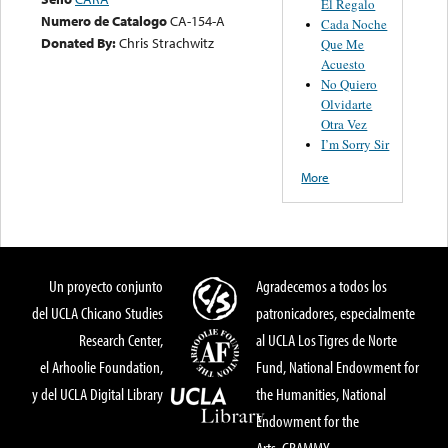
El Regalo
Numero de Catalogo
CA-154-A
Cada Noche
Donated By:
Chris Strachwitz
Que Me
Acuesto
No Quiero
Olvidarte
Otra Vez
I’m Sorry Sir
More
Un proyecto conjunto
Agradecemos a todos los
del UCLA Chicano Studies
patronicadores, especialmente
Research Center,
al UCLA Los Tigres de Norte
el Arhoolie Foundation,
Fund, National Endowment for
y del UCLA Digital Library
the Humanities, National
Endowment for the
Arts, GRAMMY