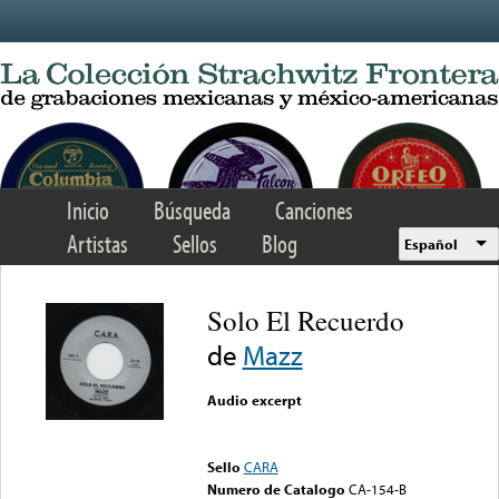
Skip to main content
Inicio
Búsqueda
Canciones
Artistas
Sellos
Blog
Español
Solo El Recuerdo
de
Mazz
Audio excerpt
Error loading media: File
could not be played
Sello
CARA
Numero de Catalogo
CA-154-B