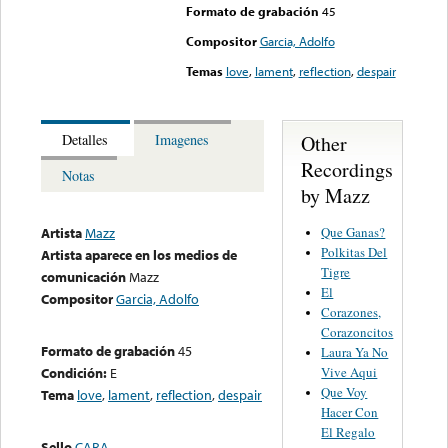
Formato de grabación
45
Compositor
Garcia, Adolfo
Temas
love
,
lament
,
reflection
,
despair
Other
Detalles
Imagenes
Recordings
Notas
by Mazz
Que Ganas?
Artista
Mazz
Polkitas Del
Artista aparece en los medios de
Tigre
comunicación
Mazz
El
Compositor
Garcia, Adolfo
Corazones,
Corazoncitos
Formato de grabación
45
Laura Ya No
Vive Aqui
Condición:
E
Que Voy
Tema
love
,
lament
,
reflection
,
despair
Hacer Con
El Regalo
Sello
CARA