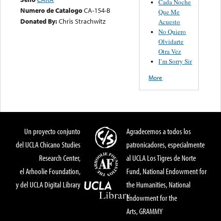
Cada Noche
Numero de Catalogo
CA-154-B
Que Me
Donated By:
Chris Strachwitz
Acuesto
No Quiero
Olvidarte
Otra Vez
I’m Sorry Sir
More
Un proyecto conjunto
Agradecemos a todos los
del UCLA Chicano Studies
patronicadores, especialmente
Research Center,
al UCLA Los Tigres de Norte
el Arhoolie Foundation,
Fund, National Endowment for
y del UCLA Digital Library
the Humanities, National
Endowment for the
Arts, GRAMMY