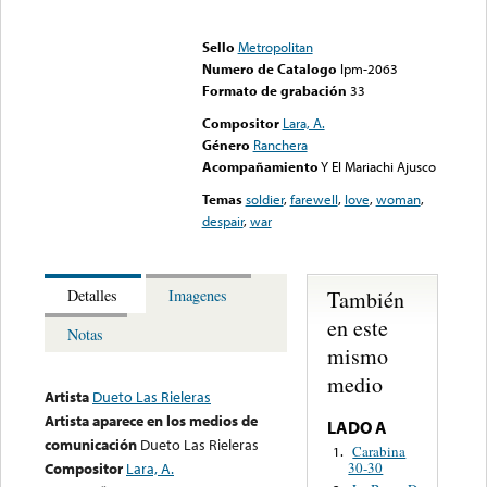
Error loading media: File
could not be played
Sello
Metropolitan
Numero de Catalogo
lpm-2063
Formato de grabación
33
Compositor
Lara, A.
Género
Ranchera
Acompañamiento
Y El Mariachi Ajusco
Temas
soldier
,
farewell
,
love
,
woman
,
despair
,
war
También
Detalles
Imagenes
en este
Notas
mismo
medio
Artista
Dueto Las Rieleras
Artista aparece en los medios de
LADO A
comunicación
Dueto Las Rieleras
Carabina
1.
30-30
Compositor
Lara, A.