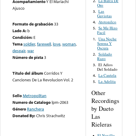
La Barca De
2.
Acompañamiento
Y El Mariachi
Oro
Ajusco
Las
3.
Gaviotas
Atotonilco
4.
Formato de grabación
33
Se Me Hizo
5.
Lado A:
b
Facil
Condición:
E
Una Noche
1.
Serena Y
Tema
soldier
,
farewell
,
love
,
woman
,
Oscura
despair
,
war
Soldado
2.
Número de pista
3
Razo
El Adios
3.
Del Soldado
Título del álbum
Corridos Y
La Cautela
4.
Canciones De La Revolucion Vol. 2
La Adelita
5.
Other
Sello
Metropolitan
Recordings
Numero de Catalogo
lpm-2063
by Dueto
Género
Ranchera
Las
Donated By:
Chris Strachwitz
Rieleras
El Novillo