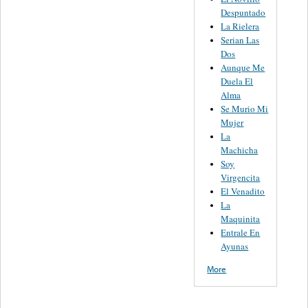
Despuntado
La Rielera
Serian Las
Dos
Aunque Me
Duela El
Alma
Se Murio Mi
Mujer
La
Machicha
Soy
Virgencita
El Venadito
La
Maquinita
Entrale En
Ayunas
More