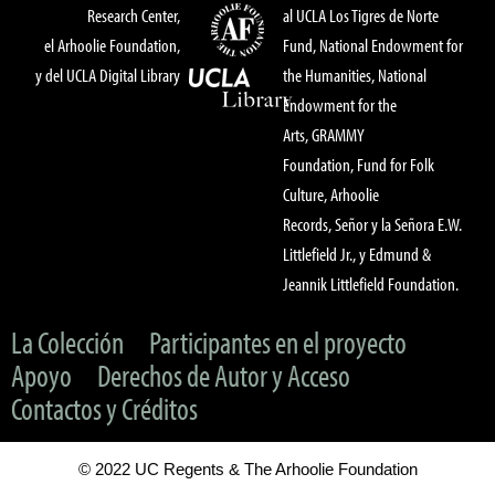
Research Center,
al UCLA Los Tigres de Norte
el Arhoolie Foundation,
Fund, National Endowment for
y del UCLA Digital Library
the Humanities, National
Endowment for the
Arts, GRAMMY
Foundation, Fund for Folk
Culture, Arhoolie
Records, Señor y la Señora E.W.
Littlefield Jr., y Edmund &
Jeannik Littlefield Foundation.
La Colección
Participantes en el proyecto
Apoyo
Derechos de Autor y Acceso
Contactos y Créditos
© 2022 UC Regents & The Arhoolie Foundation