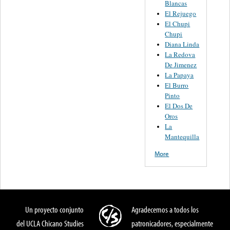
Blancas
El Rejuego
El Chupi
Chupi
Diana Linda
La Redova
De Jimenez
La Papaya
El Burro
Pinto
El Dos De
Oros
La
Mantequilla
More
Un proyecto conjunto
Agradecemos a todos los
del UCLA Chicano Studies
patronicadores, especialmente