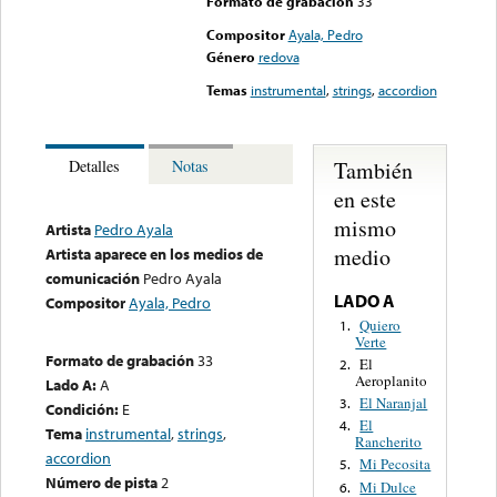
Formato de grabación
33
Compositor
Ayala, Pedro
Género
redova
Temas
instrumental
,
strings
,
accordion
También
Detalles
Notas
en este
mismo
Artista
Pedro Ayala
medio
Artista aparece en los medios de
comunicación
Pedro Ayala
LADO A
Compositor
Ayala, Pedro
Quiero
1.
Verte
Formato de grabación
33
El
2.
Aeroplanito
Lado A:
A
El Naranjal
3.
Condición:
E
El
4.
Tema
instrumental
,
strings
,
Rancherito
accordion
Mi Pecosita
5.
Número de pista
2
Mi Dulce
6.