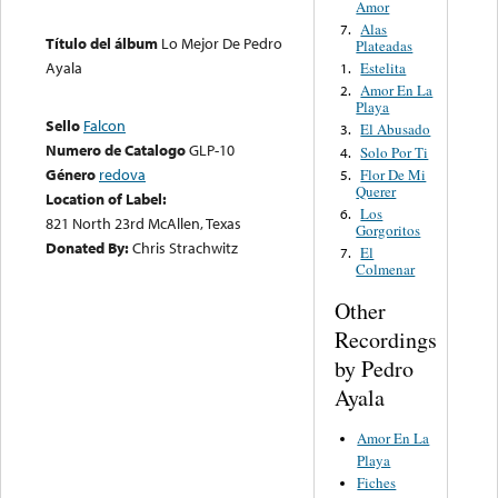
Amor
Alas
7.
Título del álbum
Lo Mejor De Pedro
Plateadas
Ayala
Estelita
1.
Amor En La
2.
Playa
Sello
Falcon
El Abusado
3.
Numero de Catalogo
GLP-10
Solo Por Ti
4.
Género
redova
Flor De Mi
5.
Querer
Location of Label:
Los
6.
821 North 23rd McAllen, Texas
Gorgoritos
Donated By:
Chris Strachwitz
El
7.
Colmenar
Other
Recordings
by Pedro
Ayala
Amor En La
Playa
Fiches