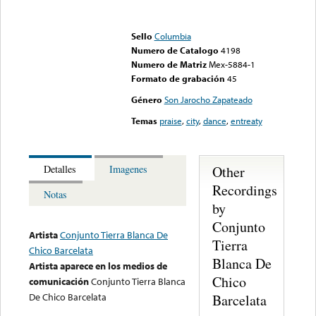
Error loading media: File
could not be played
Sello
Columbia
Numero de Catalogo
4198
Numero de Matriz
Mex-5884-1
Formato de grabación
45
Género
Son Jarocho Zapateado
Temas
praise
,
city
,
dance
,
entreaty
Other
Detalles
Imagenes
Recordings
Notas
by
Conjunto
Artista
Conjunto Tierra Blanca De
Tierra
Chico Barcelata
Blanca De
Artista aparece en los medios de
Chico
comunicación
Conjunto Tierra Blanca
De Chico Barcelata
Barcelata