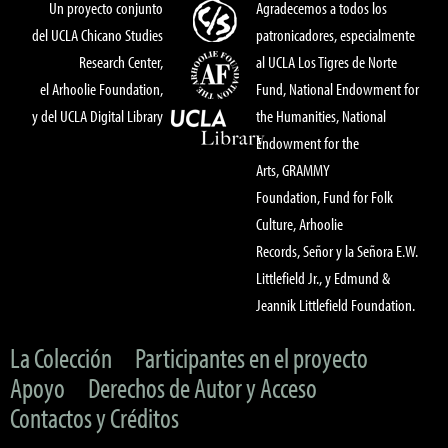
Un proyecto conjunto
Agradecemos a todos los
del UCLA Chicano Studies
patronicadores, especialmente
Research Center,
al UCLA Los Tigres de Norte
el Arhoolie Foundation,
Fund, National Endowment for
y del UCLA Digital Library
the Humanities, National
Endowment for the
Arts, GRAMMY
Foundation, Fund for Folk
Culture, Arhoolie
Records, Señor y la Señora E.W.
Littlefield Jr., y Edmund &
Jeannik Littlefield Foundation.
La Colección
Participantes en el proyecto
Apoyo
Derechos de Autor y Acceso
Contactos y Créditos