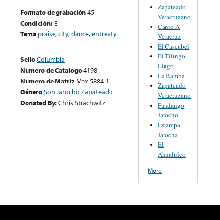
Zapateado
Formato de grabación
45
Veracruzano
Condición:
E
Canto A
Tema
praise
,
city
,
dance
,
entreaty
Veracruz
El Cascabel
El Tilingo
Sello
Columbia
Lingo
Numero de Catalogo
4198
La Bamba
Numero de Matriz
Mex-5884-1
Zapateado
Género
Son Jarocho Zapateado
Veracruzano
Donated By:
Chris Strachwitz
Fandango
Jarocho
Estampa
Jarocha
El
Ahualulco
More