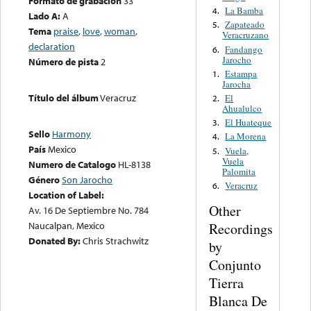
Formato de grabación
33
La Bamba
4.
Lado A:
A
Zapateado
5.
Tema
praise
,
love
,
woman
,
Veracruzano
declaration
Fandango
6.
Jarocho
Número de pista
2
Estampa
1.
Jarocha
Título del álbum
Veracruz
El
2.
Ahualulco
El Huateque
3.
Sello
Harmony
La Morena
4.
País
Mexico
Vuela,
5.
Vuela
Numero de Catalogo
HL-8138
Palomita
Género
Son Jarocho
Veracruz
6.
Location of Label:
Other
Av. 16 De Septiembre No. 784
Naucalpan, Mexico
Recordings
Donated By:
Chris Strachwitz
by
Conjunto
Tierra
Blanca De