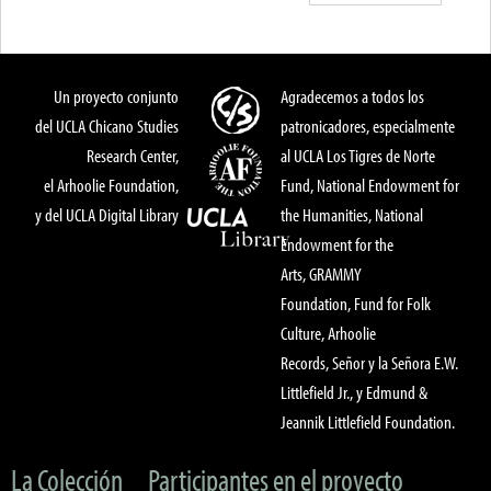
Un proyecto conjunto
Agradecemos a todos los
del UCLA Chicano Studies
patronicadores, especialmente
Research Center,
al UCLA Los Tigres de Norte
el Arhoolie Foundation,
Fund, National Endowment for
y del UCLA Digital Library
the Humanities, National
Endowment for the
Arts, GRAMMY
Foundation, Fund for Folk
Culture, Arhoolie
Records, Señor y la Señora E.W.
Littlefield Jr., y Edmund &
Jeannik Littlefield Foundation.
La Colección
Participantes en el proyecto