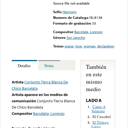
Source file not available
Sello
Harmony
Numero de Catalogo
HL-8138
Formato de grabación
33
Compositor
Barcelata, Lorenzo
Género
Son Jarocho
Temas
praise
,
love
,
woman
,
declaration
También
Detalles
Notas
en este
mismo
Artista
Conjunto Tierra Blanca De
medio
Chico Barcelata
Artista aparece en los medios de
LADO A
comunicación
Conjunto Tierra Blanca
Canto A
1.
De Chico Barcelata
Veracruz
Compositor
Barcelata, Lorenzo
El Cascabel
2.
El Tilingo
3.
Lingo