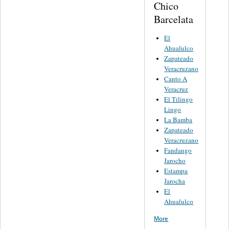
Chico
Barcelata
El
Ahualulco
Zapateado
Veracruzano
Canto A
Veracruz
El Tilingo
Lingo
La Bamba
Zapateado
Veracruzano
Fandango
Jarocho
Estampa
Jarocha
El
Ahualulco
More