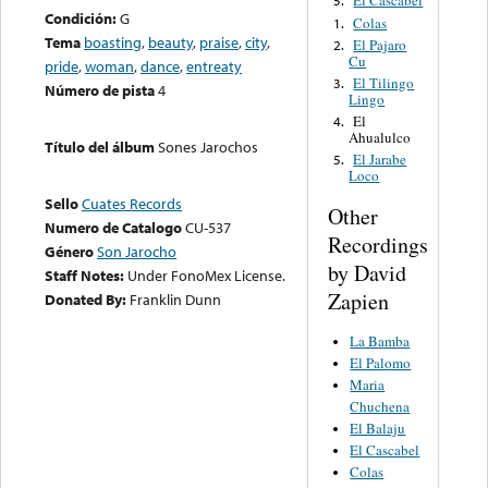
El Cascabel
5.
Condición:
G
Colas
1.
Tema
boasting
,
beauty
,
praise
,
city
,
El Pajaro
2.
Cu
pride
,
woman
,
dance
,
entreaty
El Tilingo
3.
Número de pista
4
Lingo
El
4.
Ahualulco
Título del álbum
Sones Jarochos
El Jarabe
5.
Loco
Sello
Cuates Records
Other
Numero de Catalogo
CU-537
Recordings
Género
Son Jarocho
by David
Staff Notes:
Under FonoMex License.
Zapien
Donated By:
Franklin Dunn
La Bamba
El Palomo
Maria
Chuchena
El Balaju
El Cascabel
Colas