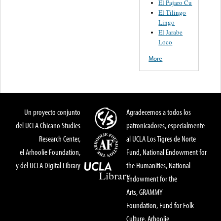
El Pajaro Cu
El Tilingo
Lingo
El Jarabe
Loco
More
Un proyecto conjunto
Agradecemos a todos los
del UCLA Chicano Studies
patronicadores, especialmente
Research Center,
al UCLA Los Tigres de Norte
el Arhoolie Foundation,
Fund, National Endowment for
y del UCLA Digital Library
the Humanities, National
Endowment for the
Arts, GRAMMY
Foundation, Fund for Folk
Culture, Arhoolie