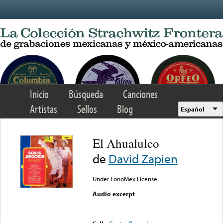
Skip to main content
Inicio
Búsqueda
Canciones
Artistas
Sellos
Blog
Español
El Ahualulco
de
David Zapien
Under FonoMex License.
Audio excerpt
Error loading media: File
could not be played