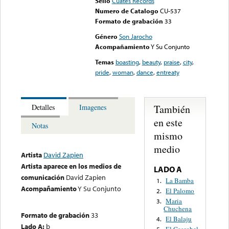
Sello
Cuates Records
Numero de Catalogo
CU-537
Formato de grabación
33
Género
Son Jarocho
Acompañamiento
Y Su Conjunto
Temas
boasting
,
beauty
,
praise
,
city
,
pride
,
woman
,
dance
,
entreaty
También
Detalles
Imagenes
en este
Notas
mismo
medio
Artista
David Zapien
Artista aparece en los medios de
LADO A
comunicación
David Zapien
La Bamba
1.
Acompañamiento
Y Su Conjunto
El Palomo
2.
Maria
3.
Chuchena
Formato de grabación
33
El Balaju
4.
Lado A:
b