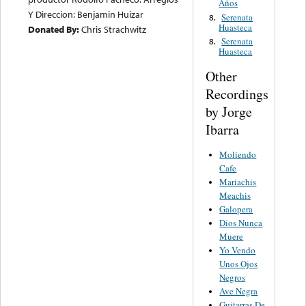
Años
Y Direccion: Benjamin Huizar
Serenata
8.
Huasteca
Donated By:
Chris Strachwitz
Serenata
8.
Huasteca
Other
Recordings
by Jorge
Ibarra
Moliendo
Cafe
Mariachis
Meachis
Galopera
Dios Nunca
Muere
Yo Vendo
Unos Ojos
Negros
Ave Negra
Guitarras De