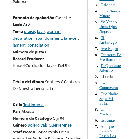
Palomar
Galopera
3.
Dios Nunca
4.
Muere
Formato de grabación
Cassette
Yo Vendo
5.
Lado A:
A
Unos Ojos
Tema
praise
,
love
,
woman
,
Negros
El
6.
declaration
,
abandonment
,
farewell
,
Andariego
lament
,
consolation
Ave Negra
7.
Número de pista
6
Guitarras De
8.
Record Producer
Medianoche
Ismael Corchado - Javier Del Rio
Te Quedaste
1.
Adentro
Limeña
2.
Título del álbum
Sentires Y Cantares
La
3.
Campesina
De Nuestra Tierra Latina
Que Nadie
4.
Sepa Mi
Sufrir
Sello
Testimonial
Un
5.
País
Mexico
Madrigal
Numero de Catalogo
Ctji-04
Espumas
6.
Género
Bolero Vals Guerrerense
Aunque
7.
Pasen Y
Staff Notes:
Por cortesia De su
Pasen Los
productor Rodolfo Pacheco. Arreglos