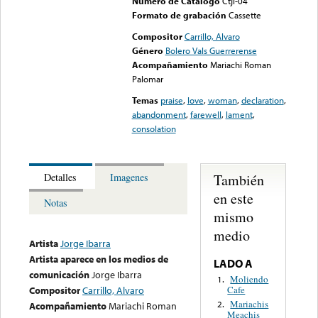
Numero de Catalogo
Ctji-04
Formato de grabación
Cassette
Compositor
Carrillo, Alvaro
Género
Bolero Vals Guerrerense
Acompañamiento
Mariachi Roman
Palomar
Temas
praise
,
love
,
woman
,
declaration
,
abandonment
,
farewell
,
lament
,
consolation
También
Detalles
Imagenes
en este
Notas
mismo
medio
Artista
Jorge Ibarra
Artista aparece en los medios de
LADO A
comunicación
Jorge Ibarra
Moliendo
1.
Cafe
Compositor
Carrillo, Alvaro
Mariachis
2.
Acompañamiento
Mariachi Roman
Meachis