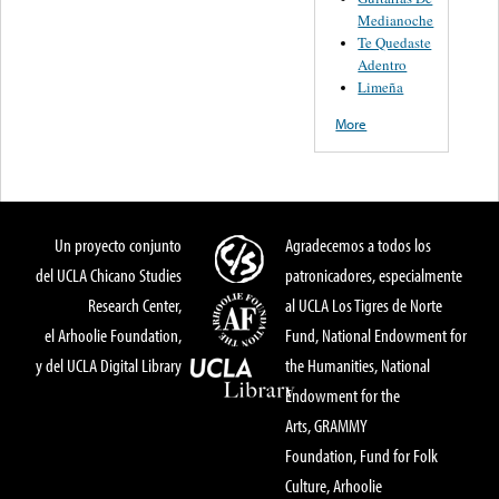
Medianoche
Te Quedaste
Adentro
Limeña
More
Un proyecto conjunto
Agradecemos a todos los
del UCLA Chicano Studies
patronicadores, especialmente
Research Center,
al UCLA Los Tigres de Norte
el Arhoolie Foundation,
Fund, National Endowment for
y del UCLA Digital Library
the Humanities, National
Endowment for the
Arts, GRAMMY
Foundation, Fund for Folk
Culture, Arhoolie