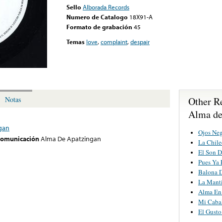
Sello
Alborada Records
Numero de Catalogo
18X91-A
Formato de grabación
45
Temas
love
,
complaint
,
despair
Other R
Notas
Alma de
gan
Ojos Ne
 comunicación
Alma De Apatzingan
La Chile
El Son D
Pues Ya 
Balona D
La Manti
Alma En
Mi Caba
El Gusto