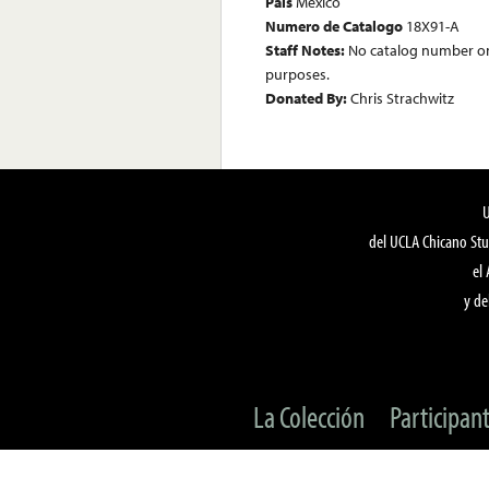
País
Mexico
Numero de Catalogo
18X91-A
Staff Notes:
No catalog number on
purposes.
Donated By:
Chris Strachwitz
del UCLA Chicano Stu
el
y de
La Colección
Participan