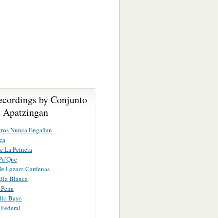
ecordings by Conjunto
 Apatzingan
gros Nunca Engañan
ca
e La Peineta
Pa’Que
e Lazaro Cardenas
lla Blanca
 Pena
llo Bayo
 Federal