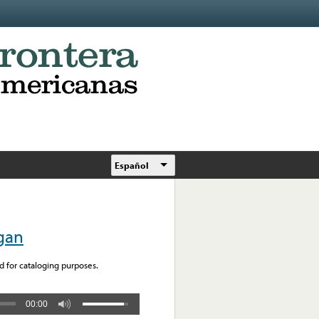
Español
gan
 for cataloging purposes.
00:00