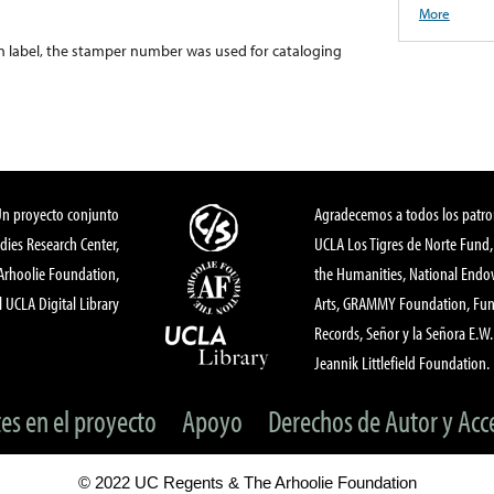
More
 label, the stamper number was used for cataloging
Un proyecto conjunto
Agradecemos a todos los patro
dies Research Center,
UCLA Los Tigres de Norte Fund
 Arhoolie Foundation,
the Humanities, National End
l UCLA Digital Library
Arts, GRAMMY Foundation, Fund
Records, Señor y la Señora E.W. 
Jeannik Littlefield Foundation.
tes en el proyecto
Apoyo
Derechos de Autor y Acc
© 2022 UC Regents & The Arhoolie Foundation