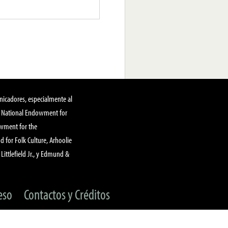
nicadores, especialmente al
, National Endowment for
owment for the
 for Folk Culture, Arhoolie
Littlefield Jr., y Edmund &
eso
Contactos y Créditos