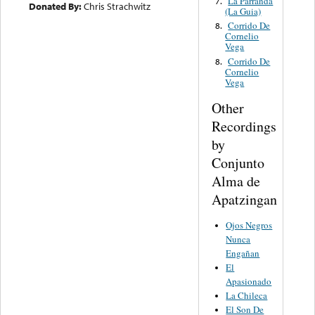
La Parranda
7.
Donated By:
Chris Strachwitz
(La Guia)
Corrido De
8.
Cornelio
Vega
Corrido De
8.
Cornelio
Vega
Other
Recordings
by
Conjunto
Alma de
Apatzingan
Ojos Negros
Nunca
Engañan
El
Apasionado
La Chileca
El Son De