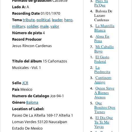
Formato de grabación
Cassette
Pues Ya
3.
Pa’Que
Lado A:
A
Balona De
4.
Recording Date
01/01/1970
Lazaro
Tema
tribute
,
political
,
leader
,
hero
,
Cardenas
La Mantilla
military
,
soldier
,
male
,
valor
5.
Blanca
Número de pista
4
Alma En
6.
Record Producer
Pena
Jesus Rincon Cardenas
Mi Caballo
7.
Bayo
El Gusto
1.
Título del álbum
15 Cañonazos
Federal
Musicales - Vol. 1
La
2.
Piedrecita
Cantinero
3.
Amigo
Sello
JCR
Quien Sirve
4.
País
Mexico
A Bienes
Numero de Catalogo
Jce-94-1
Ajenos
Género
Balona
Que
5.
Bonitos Ojos
Location of Label:
Tienes
Paseo De La Alteña 169-17 Alteña 1
El Dia Que
6.
Lomas Verdes 53120 Naucalpan
Tu Te Me
Vayas
Estado De Mexico