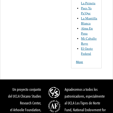
La Peineta
Pues Ya
Pa’Que
La Mantilla
Blanca
Alma En
Pena
Mi Caballo
Bayo
El Gusto
Federal
More
Un proyecto conjunto
Agradecemos a todos los
del UCLA Chicano Studies
patronicadores, especialmente
Research Center,
al UCLA Los Tigres de Norte
el Arhoolie Foundation,
Fund, National Endowment for