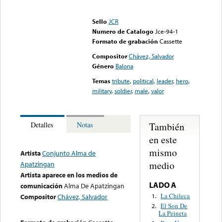
Error loading media: File
could not be played
Sello
JCR
Numero de Catalogo
Jce-94-1
Formato de grabación
Cassette
Compositor
Chávez, Salvador
Género
Balona
Temas
tribute
,
political
,
leader
,
hero
,
military
,
soldier
,
male
,
valor
También
Detalles
Notas
en este
mismo
Artista
Conjunto Alma de
medio
Apatzingan
Artista aparece en los medios de
LADO A
comunicación
Alma De Apatzingan
La Chileca
1.
Compositor
Chávez, Salvador
El Son De
2.
La Peineta