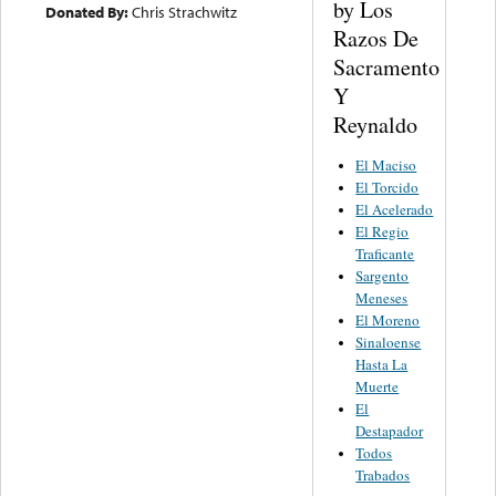
by Los
Donated By:
Chris Strachwitz
Razos De
Sacramento
Y
Reynaldo
El Maciso
El Torcido
El Acelerado
El Regio
Traficante
Sargento
Meneses
El Moreno
Sinaloense
Hasta La
Muerte
El
Destapador
Todos
Trabados