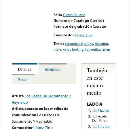
Error loading media: File
could not be played
Sello
Cintas Acuario
Numero de Catalogo
Cani-504
Formato de grabación
Cassette
Compositor
López, Tino
Temas
contraband
,
drugs
,
boasting
,
male
,
valor
,
looking
,
for
,
outlaw
,
man
También
Detalles
Imagenes
en este
Notas
mismo
medio
Artista
Los Razos De Sacramento Y
Reynaldo
LADO A
Artista aparece en los medios de
El Maciso
1.
comunicación
Los Razos De
El Azote
2.
Del Polvo
Sacramento Y Reynaldo
El Torcido
3.
Compositor
López, Tino