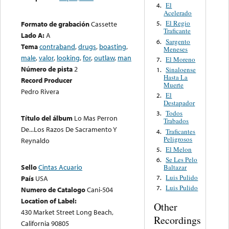
El
4.
Acelerado
El Regio
Formato de grabación
Cassette
5.
Traficante
Lado A:
A
Sargento
6.
Tema
contraband
,
drugs
,
boasting
,
Meneses
male
,
valor
,
looking
,
for
,
outlaw
,
man
El Moreno
7.
Número de pista
2
Sinaloense
1.
Hasta La
Record Producer
Muerte
Pedro Rivera
El
2.
Destapador
Todos
3.
Título del álbum
Lo Mas Perron
Trabados
De...Los Razos De Sacramento Y
Traficantes
4.
Peligrosos
Reynaldo
El Melon
5.
Se Les Pelo
6.
Sello
Cintas Acuario
Baltazar
Luis Pulido
7.
País
USA
Luis Pulido
7.
Numero de Catalogo
Cani-504
Location of Label:
Other
430 Market Street Long Beach,
Recordings
California 90805