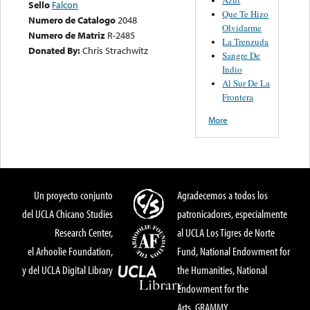
Sello
Falcon
Que Te Hizo
Numero de Catalogo
2048
Olvidarme
Numero de Matriz
R-2485
La Trenzuda
Donated By:
Chris Strachwitz
Sangre De
Indio
Al Sur De La
Frontera
More
Un proyecto conjunto
Agradecemos a todos los
del UCLA Chicano Studies
patronicadores, especialmente
Research Center,
al UCLA Los Tigres de Norte
el Arhoolie Foundation,
Fund, National Endowment for
y del UCLA Digital Library
the Humanities, National
Endowment for the
Arts, GRAMMY