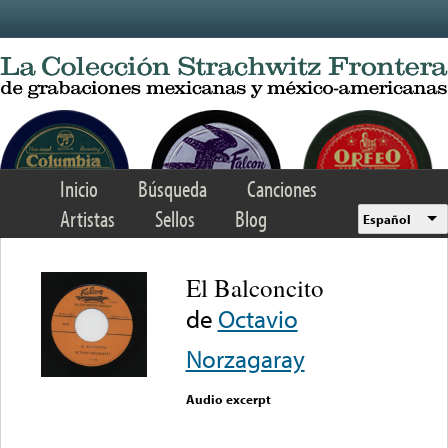
Skip to main content
Inicio
Búsqueda
Canciones
Artistas
Sellos
Blog
Español
El Balconcito
de
Octavio
Norzagaray
Audio excerpt
Error loading media: File
could not be played