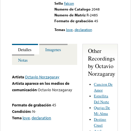
Sello
Falcon
Numero de Catalogo
2048
Numero de Matriz
R-2485
Formato de grabación
45
Temas
love
,
declaration
Other
Detalles
Imagenes
Recordings
Notas
by Octavio
Norzagaray
Artista
Octavio Norzagaray
Artista aparece en los medios de
Cancion De
comunicación
Octavio Norzagaray
Amor
Estrellita
Del Norte
Formato de grabación
45
Quejas De
Condición:
N-
Mi Alma
Tema
love
,
declaration
Destino
Cruel
Azul