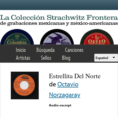
Skip to main content
Inicio
Búsqueda
Canciones
Artistas
Sellos
Blog
Español
Estrellita Del Norte
de
Octavio
Norzagaray
Audio excerpt
Error loading media: File
could not be played