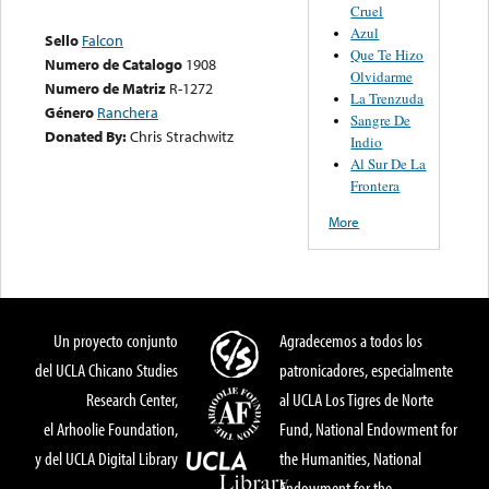
Cruel
Azul
Sello
Falcon
Que Te Hizo
Numero de Catalogo
1908
Olvidarme
Numero de Matriz
R-1272
La Trenzuda
Género
Ranchera
Sangre De
Donated By:
Chris Strachwitz
Indio
Al Sur De La
Frontera
More
Un proyecto conjunto
Agradecemos a todos los
del UCLA Chicano Studies
patronicadores, especialmente
Research Center,
al UCLA Los Tigres de Norte
el Arhoolie Foundation,
Fund, National Endowment for
y del UCLA Digital Library
the Humanities, National
Endowment for the