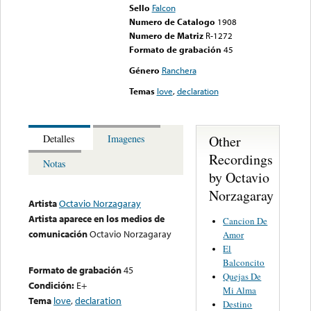
Sello
Falcon
Numero de Catalogo
1908
Numero de Matriz
R-1272
Formato de grabación
45
Género
Ranchera
Temas
love
,
declaration
Other
Detalles
Imagenes
Recordings
Notas
by Octavio
Norzagaray
Artista
Octavio Norzagaray
Artista aparece en los medios de
Cancion De
comunicación
Octavio Norzagaray
Amor
El
Balconcito
Formato de grabación
45
Quejas De
Condición:
E+
Mi Alma
Tema
love
,
declaration
Destino